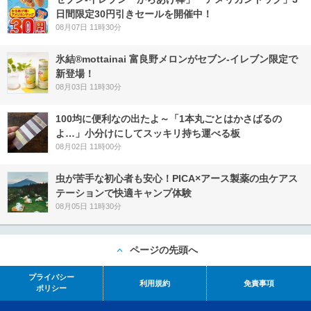
日間限定30円引きセールを開催中！
08月07日 11時30分
氷結®mottainai 富良野メロンがセブン‐イレブン限定で
新登場！
08月03日 11時30分
100均に便利なの出たよ～「1本丸ごとはかさばるの
よ…」小分けにしてスッキリ持ち運べる板
08月02日 11時00分
虫が苦手な初心者も安心！PICA×アース製薬の虫ケアス
テーションで快適キャンプ体験
08月05日 11時30分
ページの先頭へ
プライバシー
利用規約
免責事項
ポリシー