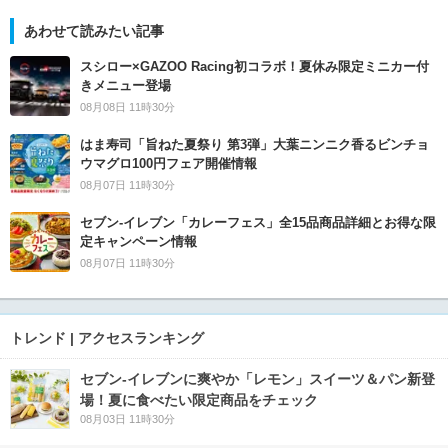
あわせて読みたい記事
スシロー×GAZOO Racing初コラボ！夏休み限定ミニカー付
きメニュー登場
08月08日 11時30分
はま寿司「旨ねた夏祭り 第3弾」大葉ニンニク香るビンチョ
ウマグロ100円フェア開催情報
08月07日 11時30分
セブン‐イレブン「カレーフェス」全15品商品詳細とお得な限
定キャンペーン情報
08月07日 11時30分
トレンド | アクセスランキング
セブン‐イレブンに爽やか「レモン」スイーツ＆パン新登
場！夏に食べたい限定商品をチェック
08月03日 11時30分