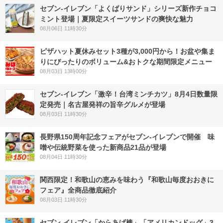
セブン‐イレブン「よくばりサンド」シリーズ新作チョコ
ミント登場｜夏限定スイーツサンドの爽快な魅力
08月06日 11時30分
ピザハット夏休みセット3種が3,000円から！お盆や集ま
りにぴったりのボリューム&おトクな期間限定メニュー
08月03日 13時00分
セブン-イレブン「激辛！台湾ミンチカツ」8月4日数量限
定発売｜名古屋発祥の旨辛グルメが登場
08月03日 11時30分
長野県150周年記念フェアがセブン-イレブンで開催 味
噌や伝統野菜を使った新商品21品が登場
08月04日 11時30分
関西限定！和歌山の恵みを味わう『和歌山毎度おおきに
フェア』全商品徹底紹介
08月03日 11時30分
セブン‐イレブン「からあげ棒」「アメリカンドッグ」3