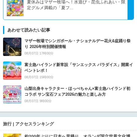
夏休みはマザー牧場へ！水遊び・昆虫ふれあい・限
定グルメ満載の「夏フ...
あわせて読みたい記事
マザー牧場でシンガポール・ナショナルデー花火&盆踊り祭
り 2026年特別開催情報
08月07日 17時00分
富士急ハイランド新常設「サンエックス パラダイス」開業イ
ベントレポ！
08月07日 15時00分
山梨出身キャラクター・ほっぺちゃん×富士急ハイランド初
コラボ サン宝石フェア2026の魅力と楽しみ方
08月07日 9時00分
旅行 | アクセスランキング
約200年ぶりに日本へ里帰り オランダ国立世界文化博