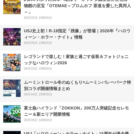
物館の至宝「OTEMAE～ブロムホフ 茶道を愛した異邦人
～」
08月02日 15時00分
USJ史上初！R-18指定「残像」が登場｜2026年『ハロウ
ィーン・ホラー・ナイト』情報
08月05日 15時00分
レゴランドで楽しむ！家族と過ごす仮装＆フォトジェニ
ックなハロウィン2026
08月03日 15時00分
ムーミントロール冬のぬくもり×ムーミンバレーパーク特
別コラボ開催情報まとめ
08月04日 15時00分
富士急ハイランド「ZOKKON」200万人突破記念セレモ
ニー＆新エリア開業情報
08月06日 16時00分
USJ「ハロウィーン・ホラー・ナイト」15周年が過去最