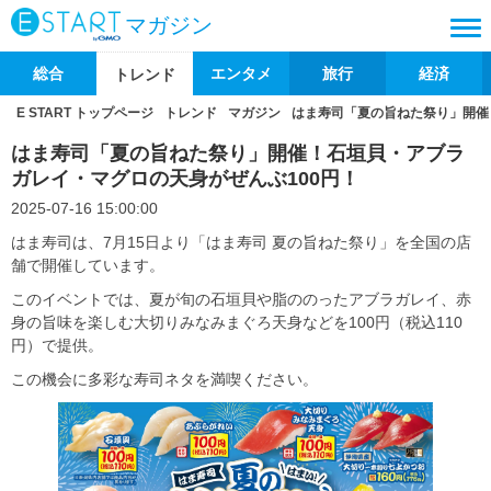
マガジン
総合
エンタメ
旅行
経済
トレンド
E START トップページ
トレンド
マガジン
はま寿司「夏の旨ねた祭り」開催
はま寿司「夏の旨ねた祭り」開催！石垣貝・アブラ
ガレイ・マグロの天身がぜんぶ100円！
2025-07-16 15:00:00
はま寿司は、7月15日より「はま寿司 夏の旨ねた祭り」を全国の店
舗で開催しています。
このイベントでは、夏が旬の石垣貝や脂ののったアブラガレイ、赤
身の旨味を楽しむ大切りみなみまぐろ天身などを100円（税込110
円）で提供。
この機会に多彩な寿司ネタを満喫ください。