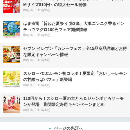
Mサイズ810円～の特大セール開催
08月07日 11時30分
はま寿司「旨ねた夏祭り 第3弾」大葉ニンニク香るビン
チョウマグロ100円フェア開催情報
08月07日 11時30分
セブン‐イレブン「カレーフェス」全15品商品詳細とお得
な限定キャンペーン情報
08月07日 11時30分
スシロー×C.C.レモン初コラボ！夏限定「おいしーレモン
の甘酸っぱパフェ」新登場
08月09日 11時30分
110円から！スシロー夏の大とろ＆ジャンボとろサーモ
ンが登場―期間限定寿司キャンペーンまとめ
08月07日 11時30分
ページの先頭へ