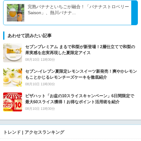
完熟バナナといちごが融合！「バナナストロベリー
Saison」、熱川バナナ...
あわせて読みたい記事
セブンプレミアム まるで和梨が新登場！2層仕立てで和梨の
果実感を忠実再現した夏限定アイス
08月10日 11時30分
セブン‐イレブン夏限定レモンスイーツ新発売！爽やかレモン
もことかじるレモンチーズケーキを徹底紹介
08月10日 11時30分
ピザハット「お盆の10スライスキャンペーン」6日間限定で
最大60スライス獲得！お得なポイント活用術を紹介
08月10日 11時30分
トレンド | アクセスランキング