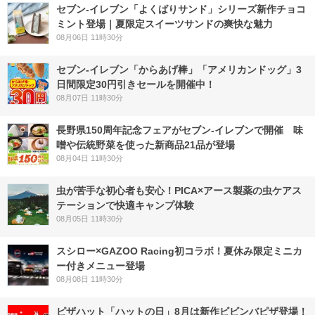
セブン‐イレブン「よくばりサンド」シリーズ新作チョコ
ミント登場｜夏限定スイーツサンドの爽快な魅力
08月06日 11時30分
セブン‐イレブン「からあげ棒」「アメリカンドッグ」3
日間限定30円引きセールを開催中！
08月07日 11時30分
長野県150周年記念フェアがセブン-イレブンで開催 味
噌や伝統野菜を使った新商品21品が登場
08月04日 11時30分
虫が苦手な初心者も安心！PICA×アース製薬の虫ケアス
テーションで快適キャンプ体験
08月05日 11時30分
スシロー×GAZOO Racing初コラボ！夏休み限定ミニカ
ー付きメニュー登場
08月08日 11時30分
ピザハット「ハットの日」8月は新作ビビンバピザ登場！