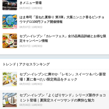
きメニュー登場
08月08日 11時30分
はま寿司「旨ねた夏祭り 第3弾」大葉ニンニク香るビンチョ
ウマグロ100円フェア開催情報
08月07日 11時30分
セブン‐イレブン「カレーフェス」全15品商品詳細とお得な限
定キャンペーン情報
08月07日 11時30分
トレンド | アクセスランキング
セブン‐イレブンに爽やか「レモン」スイーツ＆パン新登
場！夏に食べたい限定商品をチェック
08月03日 11時30分
セブン‐イレブン「よくばりサンド」シリーズ新作チョコ
ミント登場｜夏限定スイーツサンドの爽快な魅力
08月06日 11時30分