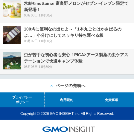
氷結®mottainai 富良野メロンがセブン‐イレブン限定で
新登場！
08月03日 11時30分
100均に便利なの出たよ～「1本丸ごとはかさばるの
よ…」小分けにしてスッキリ持ち運べる板
08月02日 11時00分
虫が苦手な初心者も安心！PICA×アース製薬の虫ケアス
テーションで快適キャンプ体験
08月05日 11時30分
ページの先頭へ
プライバシー
利用規約
免責事項
ポリシー
Copyright © 2026 GMO INSIGHT Inc. All Rights Reserved.