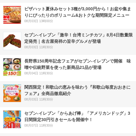
ピザハット夏休みセット3種が3,000円から！お盆や集ま
りにぴったりのボリューム&おトクな期間限定メニュー
08月03日 13時00分
セブン-イレブン「激辛！台湾ミンチカツ」8月4日数量限
定発売｜名古屋発祥の旨辛グルメが登場
08月03日 11時30分
長野県150周年記念フェアがセブン-イレブンで開催 味
噌や伝統野菜を使った新商品21品が登場
08月04日 11時30分
関西限定！和歌山の恵みを味わう『和歌山毎度おおきに
フェア』全商品徹底紹介
08月03日 11時30分
セブン‐イレブン「からあげ棒」「アメリカンドッグ」3
日間限定30円引きセールを開催中！
08月07日 11時30分