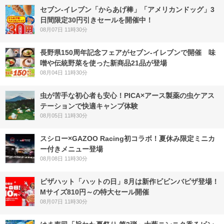
セブン‐イレブン「からあげ棒」「アメリカンドッグ」3
日間限定30円引きセールを開催中！
08月07日 11時30分
長野県150周年記念フェアがセブン-イレブンで開催 味
噌や伝統野菜を使った新商品21品が登場
08月04日 11時30分
虫が苦手な初心者も安心！PICA×アース製薬の虫ケアス
テーションで快適キャンプ体験
08月05日 11時30分
スシロー×GAZOO Racing初コラボ！夏休み限定ミニカ
ー付きメニュー登場
08月08日 11時30分
ピザハット「ハットの日」8月は新作ビビンバピザ登場！
Mサイズ810円～の特大セール開催
08月07日 11時30分