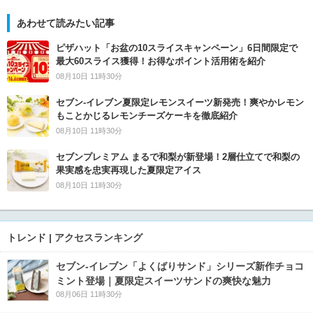
あわせて読みたい記事
ピザハット「お盆の10スライスキャンペーン」6日間限定で
最大60スライス獲得！お得なポイント活用術を紹介
08月10日 11時30分
セブン‐イレブン夏限定レモンスイーツ新発売！爽やかレモン
もことかじるレモンチーズケーキを徹底紹介
08月10日 11時30分
セブンプレミアム まるで和梨が新登場！2層仕立てで和梨の
果実感を忠実再現した夏限定アイス
08月10日 11時30分
トレンド | アクセスランキング
セブン‐イレブン「よくばりサンド」シリーズ新作チョコ
ミント登場｜夏限定スイーツサンドの爽快な魅力
08月06日 11時30分