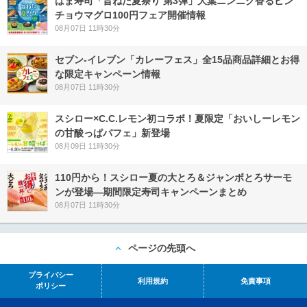
はま寿司「旨ねた夏祭り 第3弾」大葉ニンニク香るビン
チョウマグロ100円フェア開催情報
08月07日 11時30分
セブン‐イレブン「カレーフェス」全15品商品詳細とお得
な限定キャンペーン情報
08月07日 11時30分
スシロー×C.C.レモン初コラボ！夏限定「おいしーレモン
の甘酸っぱパフェ」新登場
08月09日 11時30分
110円から！スシロー夏の大とろ＆ジャンボとろサーモ
ンが登場―期間限定寿司キャンペーンまとめ
08月07日 11時30分
ページの先頭へ
プライバシー
利用規約
免責事項
ポリシー