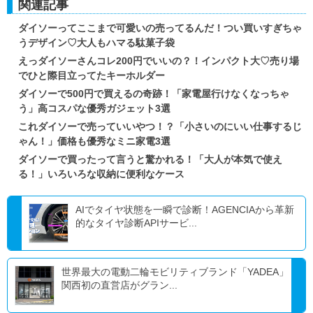
関連記事
ダイソーってここまで可愛いの売ってるんだ！つい買いすぎちゃ
うデザイン♡大人もハマる駄菓子袋
えっダイソーさんコレ200円でいいの？！インパクト大♡売り場
でひと際目立ってたキーホルダー
ダイソーで500円で買えるの奇跡！「家電屋行けなくなっちゃ
う」高コスパな優秀ガジェット3選
これダイソーで売っていいやつ！？「小さいのにいい仕事するじ
ゃん！」価格も優秀なミニ家電3選
ダイソーで買ったって言うと驚かれる！「大人が本気で使え
る！」いろいろな収納に便利なケース
AIでタイヤ状態を一瞬で診断！AGENCIAから革新
的なタイヤ診断APIサービ...
世界最大の電動二輪モビリティブランド「YADEA」
関西初の直営店がグラン...