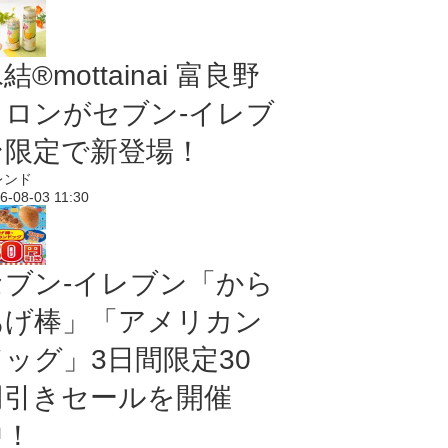
結®mottainai 富良野
メロンがセブン‐イレブ
ン限定で新登場！
レンド
6-08-03 11:30
セブン‐イレブン「から
あげ棒」「アメリカン
ドッグ」3日間限定30
円引きセールを開催
中！