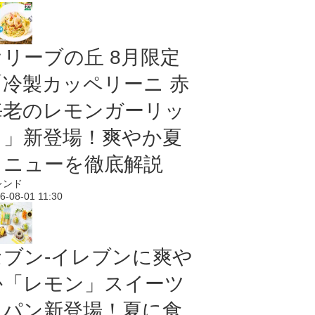
オリーブの丘 8月限定
「冷製カッペリーニ 赤
海老のレモンガーリッ
ク」新登場！爽やか夏
メニューを徹底解説
レンド
6-08-01 11:30
セブン‐イレブンに爽や
か「レモン」スイーツ
＆パン新登場！夏に食