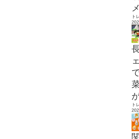
ト
202
ト
202