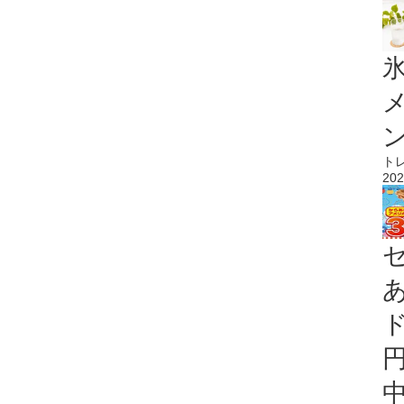
氷
ト
202