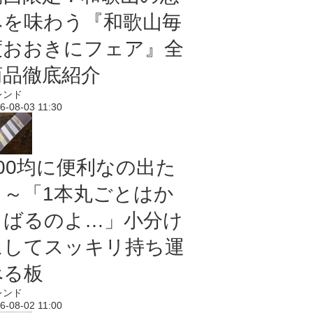
みを味わう『和歌山毎
度おおきにフェア』全
商品徹底紹介
レンド
6-08-03 11:30
100均に便利なの出た
よ～「1本丸ごとはか
さばるのよ…」小分け
にしてスッキリ持ち運
べる板
レンド
6-08-02 11:00