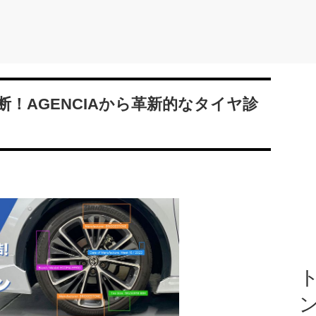
断！AGENCIAから革新的なタイヤ診
ト