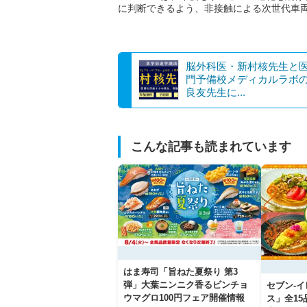
に判断できるよう、非接触による次世代車
脳外科医・新村核先生と
門予備校メディカルラボ
良友先生に...
こんな記事も読まれています
はま寿司「旨ねた夏祭り 第3
弾」大葉ニンニク香るビンチョ
セブン‐
ウマグロ100円フェア開催情報
ス」全1