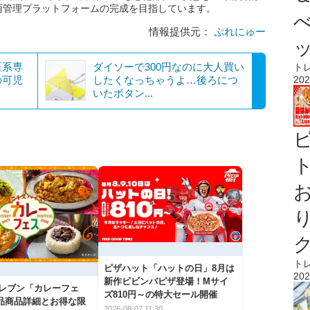
両管理プラットフォームの完成を目指しています。
情報提供元：
ぷれにゅー
医系専
ダイソーで300円なのに大人買い
ト
の可児
したくなっちゃうよ…後ろにつ
202
いたボタン...
ト
ト
ピザハット「ハットの日」8月は
202
新作ビビンバピザ登場！Mサイ
イレブン「カレーフェ
ズ810円～の特大セール開催
5品商品詳細とお得な限
2026-08-07 11:30