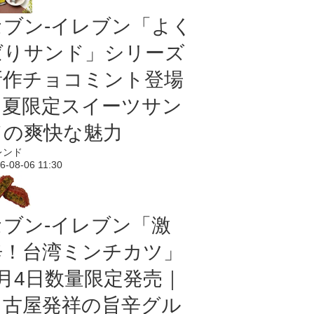
セブン‐イレブン「よく
ばりサンド」シリーズ
新作チョコミント登場
｜夏限定スイーツサン
ドの爽快な魅力
レンド
6-08-06 11:30
セブン-イレブン「激
辛！台湾ミンチカツ」
8月4日数量限定発売｜
名古屋発祥の旨辛グル