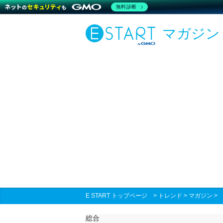
無料診断
マガジン
E START トップページ
>
トレンド
>
マガジン
総合