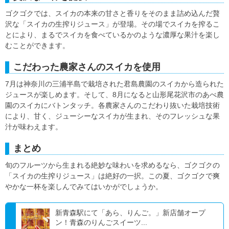
ゴクゴクでは、スイカの本来の甘さと香りをそのまま詰め込んだ贅
沢な「スイカの生搾りジュース」が登場。その場でスイカを搾るこ
とにより、まるでスイカを食べているかのような濃厚な果汁を楽し
むことができます。
こだわった農家さんのスイカを使用
7月は神奈川の三浦半島で栽培された君島農園のスイカから造られた
ジュースが楽しめます。そして、8月になると山形尾花沢市のあべ農
園のスイカにバトンタッチ。各農家さんのこだわり抜いた栽培技術
により、甘く、ジューシーなスイカが生まれ、そのフレッシュな果
汁が味わえます。
まとめ
旬のフルーツから生まれる絶妙な味わいを求めるなら、ゴクゴクの
「スイカの生搾りジュース」は絶好の一択。この夏、ゴクゴクで爽
やかな一杯を楽しんでみてはいかがでしょうか。
新青森駅にて「あら、りんご。」新店舗オープ
ン！青森のりんごスイーツ...