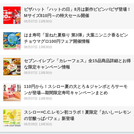
ピザハット「ハットの日」8月は新作ビビンバピザ登場！
Mサイズ810円～の特大セール開催
08月07日 11時30分
はま寿司「旨ねた夏祭り 第3弾」大葉ニンニク香るビン
チョウマグロ100円フェア開催情報
08月07日 11時30分
セブン‐イレブン「カレーフェス」全15品商品詳細とお得
な限定キャンペーン情報
08月07日 11時30分
110円から！スシロー夏の大とろ＆ジャンボとろサーモ
ンが登場―期間限定寿司キャンペーンまとめ
08月07日 11時30分
スシロー×C.C.レモン初コラボ！夏限定「おいしーレモン
の甘酸っぱパフェ」新登場
08月09日 11時30分