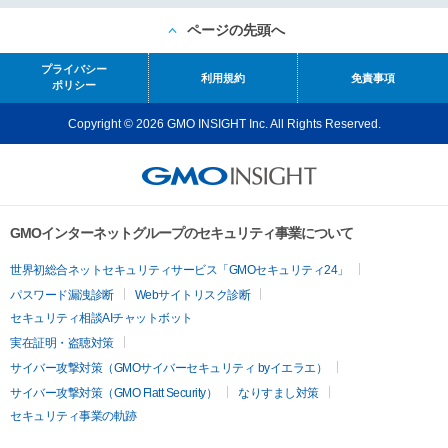
ページの先頭へ
プライバシー
利用規約
免責事項
ポリシー
Copyright © 2026 GMO INSIGHT Inc. All Rights Reserved.
GMOインターネットグループのセキュリティ事業について
世界初総合ネットセキュリティサービス「GMOセキュリティ24」
パスワード漏洩診断
Webサイトリスク診断
セキュリティ相談AIチャットボット
実在証明・盗聴対策
サイバー攻撃対策（GMOサイバーセキュリティ byイエラエ）
サイバー攻撃対策（GMO Flatt Security）
なりすまし対策
セキュリティ事業の軌跡