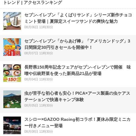
トレンド | アクセスランキング
セブン‐イレブン「よくばりサンド」シリーズ新作チョコ
ミント登場｜夏限定スイーツサンドの爽快な魅力
08月06日 11時30分
セブン‐イレブン「からあげ棒」「アメリカンドッグ」3
日間限定30円引きセールを開催中！
08月07日 11時30分
長野県150周年記念フェアがセブン-イレブンで開催 味
噌や伝統野菜を使った新商品21品が登場
08月04日 11時30分
虫が苦手な初心者も安心！PICA×アース製薬の虫ケアス
テーションで快適キャンプ体験
08月05日 11時30分
スシロー×GAZOO Racing初コラボ！夏休み限定ミニカ
ー付きメニュー登場
08月08日 11時30分