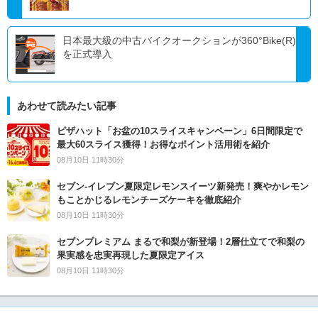
日本最大級の中古バイクオークションが360°Bike(R)
を正式導入
あわせて読みたい記事
ピザハット「お盆の10スライスキャンペーン」6日間限定で
最大60スライス獲得！お得なポイント活用術を紹介
08月10日 11時30分
セブン‐イレブン夏限定レモンスイーツ新発売！爽やかレモン
もことかじるレモンチーズケーキを徹底紹介
08月10日 11時30分
セブンプレミアム まるで和梨が新登場！2層仕立てで和梨の
果実感を忠実再現した夏限定アイス
08月10日 11時30分