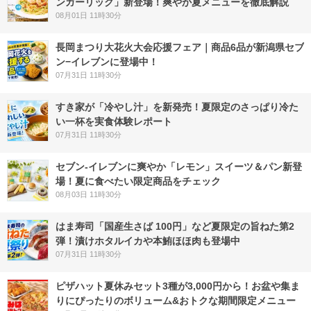
ンガーリック」新登場！爽やか夏メニューを徹底解説
08月01日 11時30分
長岡まつり大花火大会応援フェア｜商品6品が新潟県セブ
ン−イレブンに登場中！
07月31日 11時30分
すき家が「冷やし汁」を新発売！夏限定のさっぱり冷た
い一杯を実食体験レポート
07月31日 11時30分
セブン‐イレブンに爽やか「レモン」スイーツ＆パン新登
場！夏に食べたい限定商品をチェック
08月03日 11時30分
はま寿司「国産生さば 100円」など夏限定の旨ねた第2
弾！漬けホタルイカや本鮪ほほ肉も登場中
07月31日 11時30分
ピザハット夏休みセット3種が3,000円から！お盆や集ま
りにぴったりのボリューム&おトクな期間限定メニュー