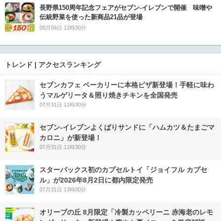
長野県150周年記念フェアがセブン-イレブンで開催 味噌や
伝統野菜を使った新商品21品が登場
08月04日 11時30分
トレンド | アクセスランキング
セブンカフェ ベーカリーに本格ピザ新登場！手軽に味わ
うマルゲリータ＆照り焼きチキンを全国発売
07月31日 11時30分
セブン‐イレブンよくばりサンドに「ハムカツ＆たまごマ
カロニ」が新登場！
07月31日 11時30分
スターバックス初のカプセルトイ「ジョイフル カプセ
ル」が2026年8月2日に都内限定発売
07月31日 13時00分
オリーブの丘 8月限定「冷製カッペリーニ 赤海老のレモ