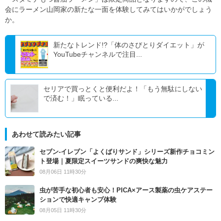
会にラーメン山岡家の新たな一面を体験してみてはいかがでしょう
か。
新たなトレンド!?「体のさびとりダイエット」が
YouTubeチャンネルで注目...
セリアで買っとくと便利だよ！「もう無駄にしない
で済む！」眠っている...
あわせて読みたい記事
セブン‐イレブン「よくばりサンド」シリーズ新作チョコミン
ト登場｜夏限定スイーツサンドの爽快な魅力
08月06日 11時30分
虫が苦手な初心者も安心！PICA×アース製薬の虫ケアステー
ションで快適キャンプ体験
08月05日 11時30分