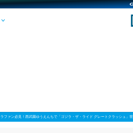
ジラファン必見！西武園ゆうえんちで「ゴジラ・ザ・ライド グレートクラッシュ」