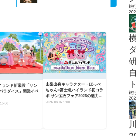
旅
202
山梨出身キャラクター・ほっぺ
イランド新常設「サン
ちゃん×富士急ハイランド初コラ
 パラダイス」開業イベ
旅
ボ サン宝石フェア2026の魅力と
！
202
楽しみ方
2026-08-07 9:00
15:00