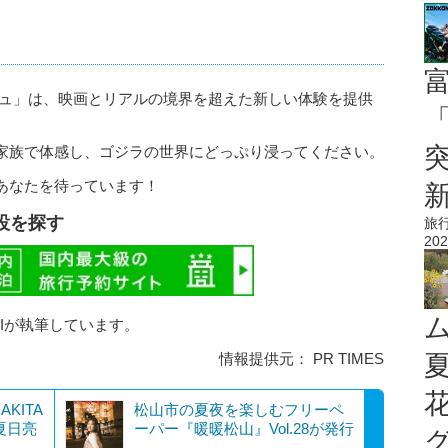
シュ」は、映画とリアルの境界を超えた新しい体験を提供
「
家族で体感し、ゴジラの世界にどっぷり浸ってください。
あなたを待っています！
設を探す
旅
202
AIが執筆しています。
情報提供元： PR TIMES
AKITA
松山市の夏夜を楽しむフリーペ
夏日亮
ーパー『暖暖松山』Vol.28が発行