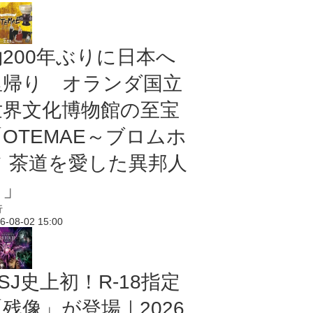
約200年ぶりに日本へ
里帰り オランダ国立
世界文化博物館の至宝
「OTEMAE～ブロムホ
フ 茶道を愛した異邦人
～」
行
6-08-02 15:00
SJ史上初！R-18指定
残像」が登場｜2026