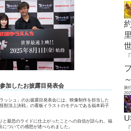
参加したお披露目発表会
旅
202
クラッシュ」のお披露目発表会には、映像制作を担当した
大怪獣頂上決戦」の看板イラストのモデルである福本莉子
U
りと最恐のライドに仕上がったことへの自信が語られ、福
出についての感想が述べられました。
「