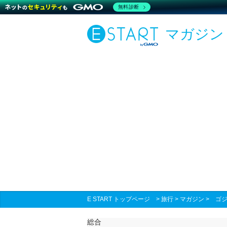
無料診断
マガジン
E START トップページ
>
旅行
>
マガジン
>
ゴ
総合