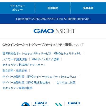
プライバシー
利用規約
免責事項
ポリシー
Copyright © 2026 GMO INSIGHT Inc. All Rights Reserved.
GMOインターネットグループのセキュリティ事業について
世界初総合ネットセキュリティサービス「GMOセキュリティ24」
パスワード漏洩診断
Webサイトリスク診断
セキュリティ相談AIチャットボット
実在証明・盗聴対策
サイバー攻撃対策（GMOサイバーセキュリティ byイエラエ）
サイバー攻撃対策（GMO Flatt Security）
なりすまし対策
セキュリティ事業の軌跡