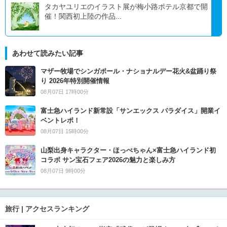
タカヤユリエのイラスト展が梅小路ポテル京都で開
催！関西初上陸の作品...
あわせて読みたい記事
マザー牧場でシンガポール・ナショナルデー花火&盆踊り祭
り 2026年特別開催情報
08月07日 17時00分
富士急ハイランド新常設「サンエックス パラダイス」開業イ
ベントレポ！
08月07日 15時00分
山梨出身キャラクター・ほっぺちゃん×富士急ハイランド初
コラボ サン宝石フェア2026の魅力と楽しみ方
08月07日 9時00分
旅行 | アクセスランキング