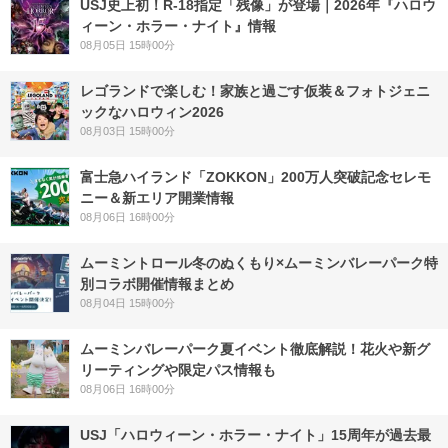
USJ史上初！R-18指定「残像」が登場｜2026年『ハロウ
ィーン・ホラー・ナイト』情報
08月05日 15時00分
レゴランドで楽しむ！家族と過ごす仮装＆フォトジェニ
ックなハロウィン2026
08月03日 15時00分
富士急ハイランド「ZOKKON」200万人突破記念セレモ
ニー＆新エリア開業情報
08月06日 16時00分
ムーミントロール冬のぬくもり×ムーミンバレーパーク特
別コラボ開催情報まとめ
08月04日 15時00分
ムーミンバレーパーク夏イベント徹底解説！花火や新グ
リーティングや限定パス情報も
08月06日 16時00分
USJ「ハロウィーン・ホラー・ナイト」15周年が過去最