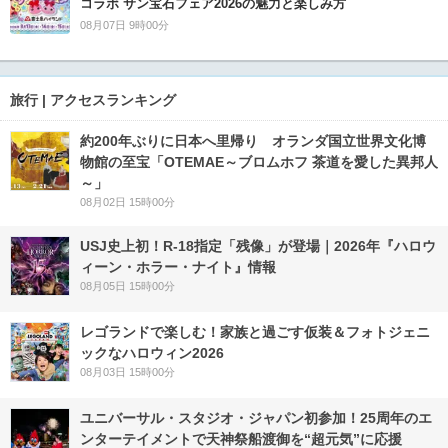
コラボ サン宝石フェア2026の魅力と楽しみ方
08月07日 9時00分
旅行 | アクセスランキング
約200年ぶりに日本へ里帰り オランダ国立世界文化博
物館の至宝「OTEMAE～ブロムホフ 茶道を愛した異邦人
～」
08月02日 15時00分
USJ史上初！R-18指定「残像」が登場｜2026年『ハロウ
ィーン・ホラー・ナイト』情報
08月05日 15時00分
レゴランドで楽しむ！家族と過ごす仮装＆フォトジェニ
ックなハロウィン2026
08月03日 15時00分
ユニバーサル・スタジオ・ジャパン初参加！25周年のエ
ンターテイメントで天神祭船渡御を“超元気”に応援