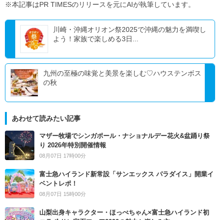
※本記事はPR TIMESのリリースを元にAIが執筆しています。
川崎・沖縄オリオン祭2025で沖縄の魅力を満喫し
よう！家族で楽しめる3日...
九州の至極の味覚と美景を楽しむ♡ハウステンボス
の秋
あわせて読みたい記事
マザー牧場でシンガポール・ナショナルデー花火&盆踊り祭
り 2026年特別開催情報
08月07日 17時00分
富士急ハイランド新常設「サンエックス パラダイス」開業イ
ベントレポ！
08月07日 15時00分
山梨出身キャラクター・ほっぺちゃん×富士急ハイランド初