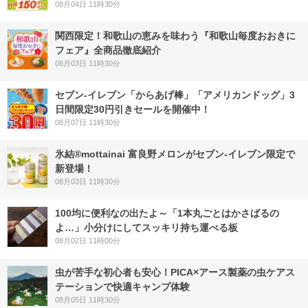
08月04日 11時30分
関西限定！和歌山の恵みを味わう『和歌山毎度おおきに
フェア』全商品徹底紹介
08月03日 11時30分
セブン‐イレブン「からあげ棒」「アメリカンドッグ」3
日間限定30円引きセールを開催中！
08月07日 11時30分
氷結®mottainai 富良野メロンがセブン‐イレブン限定で
新登場！
08月03日 11時30分
100均に便利なの出たよ～「1本丸ごとはかさばるの
よ…」小分けにしてスッキリ持ち運べる板
08月02日 11時00分
虫が苦手な初心者も安心！PICA×アース製薬の虫ケアス
テーションで快適キャンプ体験
08月05日 11時30分