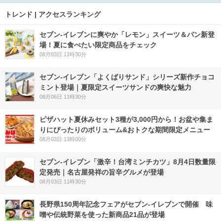
トレンド | アクセスランキング
セブン‐イレブンに爽やか「レモン」スイーツ＆パン新登
場！夏に食べたい限定商品をチェック
08月03日 11時30分
セブン‐イレブン「よくばりサンド」シリーズ新作チョコ
ミント登場｜夏限定スイーツサンドの爽快な魅力
08月06日 11時30分
ピザハット夏休みセット3種が3,000円から！お盆や集ま
りにぴったりのボリューム&おトクな期間限定メニュー
08月03日 13時00分
セブン-イレブン「激辛！台湾ミンチカツ」8月4日数量限
定発売｜名古屋発祥の旨辛グルメが登場
08月03日 11時30分
長野県150周年記念フェアがセブン-イレブンで開催 味
噌や伝統野菜を使った新商品21品が登場