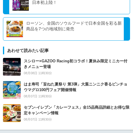
日本初上陸！
ローソン、全国のソウルフードで日本全国を彩る新
商品を7つの地域別に発売
あわせて読みたい記事
スシロー×GAZOO Racing初コラボ！夏休み限定ミニカー付
きメニュー登場
08月08日 11時30分
はま寿司「旨ねた夏祭り 第3弾」大葉ニンニク香るビンチョ
ウマグロ100円フェア開催情報
08月07日 11時30分
セブン‐イレブン「カレーフェス」全15品商品詳細とお得な限
定キャンペーン情報
08月07日 11時30分