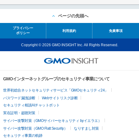
ページの先頭へ
プライバシー
利用規約
免責事項
ポリシー
Copyright © 2026 GMO INSIGHT Inc. All Rights Reserved.
GMOインターネットグループのセキュリティ事業について
世界初総合ネットセキュリティサービス「GMOセキュリティ24」
パスワード漏洩診断
Webサイトリスク診断
セキュリティ相談AIチャットボット
実在証明・盗聴対策
サイバー攻撃対策（GMOサイバーセキュリティ byイエラエ）
サイバー攻撃対策（GMO Flatt Security）
なりすまし対策
セキュリティ事業の軌跡