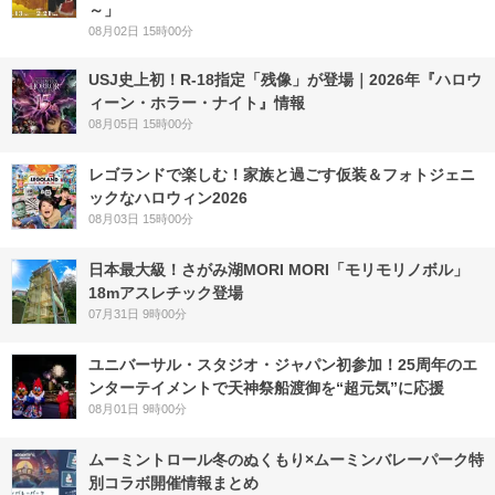
～」
08月02日 15時00分
USJ史上初！R-18指定「残像」が登場｜2026年『ハロウ
ィーン・ホラー・ナイト』情報
08月05日 15時00分
レゴランドで楽しむ！家族と過ごす仮装＆フォトジェニ
ックなハロウィン2026
08月03日 15時00分
日本最大級！さがみ湖MORI MORI「モリモリノボル」
18mアスレチック登場
07月31日 9時00分
ユニバーサル・スタジオ・ジャパン初参加！25周年のエ
ンターテイメントで天神祭船渡御を“超元気”に応援
08月01日 9時00分
ムーミントロール冬のぬくもり×ムーミンバレーパーク特
別コラボ開催情報まとめ