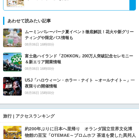
あわせて読みたい記事
ムーミンバレーパーク夏イベント徹底解説！花火や新グリー
ティングや限定パス情報も
08月06日 16時00分
富士急ハイランド「ZOKKON」200万人突破記念セレモニー
＆新エリア開業情報
08月06日 16時00分
USJ「ハロウィーン・ホラー・ナイト ～オールナイト～」一
夜限りの開催情報
08月06日 15時00分
旅行 | アクセスランキング
約200年ぶりに日本へ里帰り オランダ国立世界文化博
物館の至宝「OTEMAE～ブロムホフ 茶道を愛した異邦人