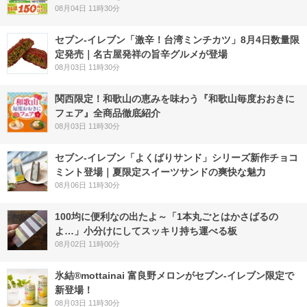
08月04日 11時30分
セブン-イレブン「激辛！台湾ミンチカツ」8月4日数量限
定発売｜名古屋発祥の旨辛グルメが登場
08月03日 11時30分
関西限定！和歌山の恵みを味わう『和歌山毎度おおきに
フェア』全商品徹底紹介
08月03日 11時30分
セブン‐イレブン「よくばりサンド」シリーズ新作チョコ
ミント登場｜夏限定スイーツサンドの爽快な魅力
08月06日 11時30分
100均に便利なの出たよ～「1本丸ごとはかさばるの
よ…」小分けにしてスッキリ持ち運べる板
08月02日 11時00分
氷結®mottainai 富良野メロンがセブン‐イレブン限定で
新登場！
08月03日 11時30分