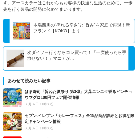
す。アースカラーはこれからもお客様の快適な生活のために、一歩
先を行く製品の開発に努めてまいります。
本場四川の“痺れる辛さ”と“旨み”を家庭で再現！新
ブランド【KOKO】より...
次ダイソー行くならコレ買って！「一度使ったら手
放せない！」マニアが...
あわせて読みたい記事
はま寿司「旨ねた夏祭り 第3弾」大葉ニンニク香るビンチョ
ウマグロ100円フェア開催情報
08月07日 11時30分
セブン‐イレブン「カレーフェス」全15品商品詳細とお得な限
定キャンペーン情報
08月07日 11時30分