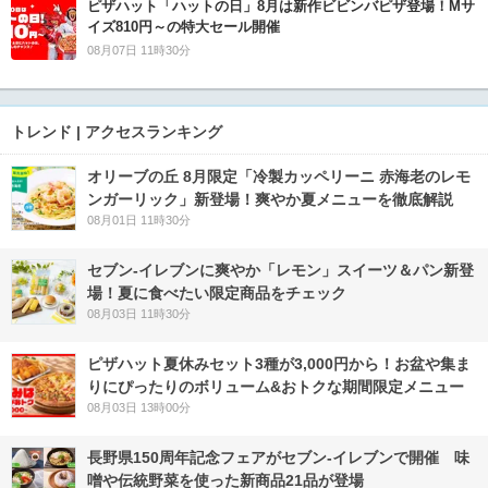
ピザハット「ハットの日」8月は新作ビビンバピザ登場！Mサ
イズ810円～の特大セール開催
08月07日 11時30分
トレンド | アクセスランキング
オリーブの丘 8月限定「冷製カッペリーニ 赤海老のレモ
ンガーリック」新登場！爽やか夏メニューを徹底解説
08月01日 11時30分
セブン‐イレブンに爽やか「レモン」スイーツ＆パン新登
場！夏に食べたい限定商品をチェック
08月03日 11時30分
ピザハット夏休みセット3種が3,000円から！お盆や集ま
りにぴったりのボリューム&おトクな期間限定メニュー
08月03日 13時00分
長野県150周年記念フェアがセブン-イレブンで開催 味
噌や伝統野菜を使った新商品21品が登場