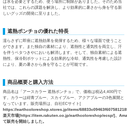
は水を必要とするため、使う場所に制限がありました。そのため当
社では、これらの課題を解決し、より効果的に暑さから身を守る新
しいグッズの開発に至りました。
遮熱ポンチョの優れた特長
濡らさずに即座に遮熱効果を発揮するため、様々な場面で使うこと
ができます。また独自の素材により、遮熱性と通気性を両立し、汗
を伴うベタつきやにおいも解消します。そして、独自素材による遮
熱性、保冷剤ポケットによる効果的な冷却、通気性を考慮した設計
により、夏の暑さから身を守ることが可能です。
商品概要と購入方法
商品名は「アースカラー 遮熱ポンチョ」で、価格は税込4,400円で
す。カラーは紺青ブルー、スカイブルー、アクアブルーの3色展開と
なっています。販売場所は、自社ECサイト[
https://earthcoloreshop.stores.jp/items/68833c09463f60758121
楽天市場[https://item.rakuten.co.jp/earthcoloreshop/ecsp/]、A
て販売を開始しました。