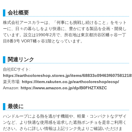
会社概要
株式会社アースカラーは、「何事にも挑戦し続けること」をモット
ーに、日々の暮らしをより快適に、豊かにする製品を企画・開発し
ています。設立は1990年2月で、所在地は東京都渋谷区幡ヶ谷一丁
目8番3号 VORT幡ヶ谷1階となっています。
関連リンク
自社ECサイト:
https://earthcoloreshop.stores.jp/items/68833c09463f60758121
楽天市場:
https://item.rakuten.co.jp/earthcoloreshop/ecsp/
Amazon:
https://www.amazon.co.jp/dp/B0FHZTX9ZC
最後に
ハンドループによる熱を逃がす機能や、軽量・コンパクトなデザイ
ンなど、より快適な使用感を追求した遮熱ポンチョを是非ご利用く
ださい。さらに詳しい情報は上記リンク先よりご確認いただけま