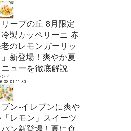
オリーブの丘 8月限定
「冷製カッペリーニ 赤
海老のレモンガーリッ
ク」新登場！爽やか夏
メニューを徹底解説
レンド
6-08-01 11:30
セブン‐イレブンに爽や
か「レモン」スイーツ
＆パン新登場！夏に食