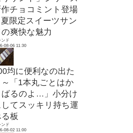
新作チョコミント登場
｜夏限定スイーツサン
ドの爽快な魅力
レンド
6-08-06 11:30
100均に便利なの出た
よ～「1本丸ごとはか
さばるのよ…」小分け
にしてスッキリ持ち運
べる板
レンド
6-08-02 11:00