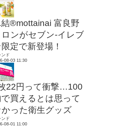
結®mottainai 富良野
メロンがセブン‐イレブ
ン限定で新登場！
レンド
6-08-03 11:30
枚22円って衝撃…100
均で買えるとは思って
なかった衛生グッズ
レンド
6-08-01 11:00