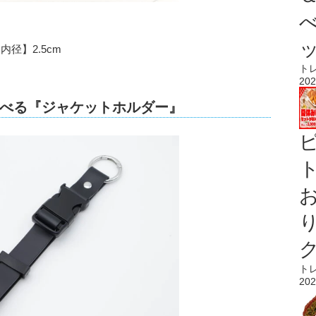
径】2.5cm
ト
202
べる『ジャケットホルダー』
ト
ト
202