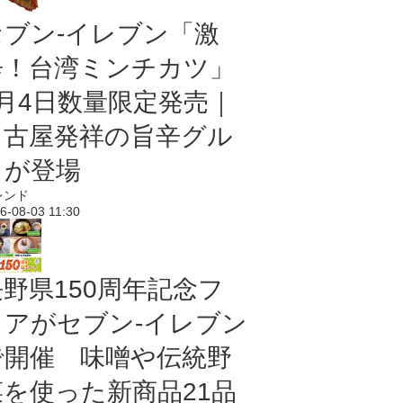
セブン-イレブン「激
辛！台湾ミンチカツ」
8月4日数量限定発売｜
名古屋発祥の旨辛グル
メが登場
レンド
6-08-03 11:30
長野県150周年記念フ
ェアがセブン-イレブン
で開催 味噌や伝統野
菜を使った新商品21品