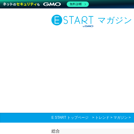
無料診断
マガジン
E START トップページ
>
トレンド
>
マガジン
総合