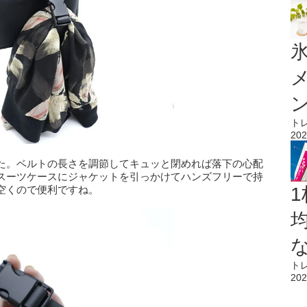
氷
ト
202
た。ベルトの長さを調節してキュッと閉めれば落下の心配
スーツケースにジャケットを引っかけてハンズフリーで持
空くので便利ですね。
1
ト
202