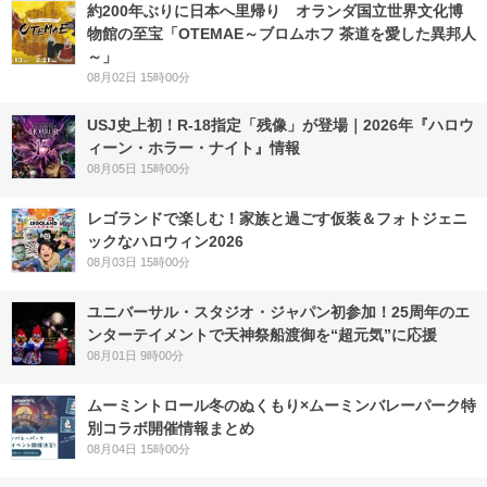
約200年ぶりに日本へ里帰り オランダ国立世界文化博
物館の至宝「OTEMAE～ブロムホフ 茶道を愛した異邦人
～」
08月02日 15時00分
USJ史上初！R-18指定「残像」が登場｜2026年『ハロウ
ィーン・ホラー・ナイト』情報
08月05日 15時00分
レゴランドで楽しむ！家族と過ごす仮装＆フォトジェニ
ックなハロウィン2026
08月03日 15時00分
ユニバーサル・スタジオ・ジャパン初参加！25周年のエ
ンターテイメントで天神祭船渡御を“超元気”に応援
08月01日 9時00分
ムーミントロール冬のぬくもり×ムーミンバレーパーク特
別コラボ開催情報まとめ
08月04日 15時00分