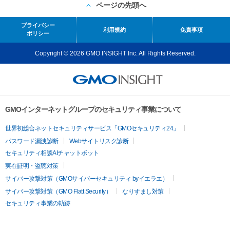
ページの先頭へ
プライバシー
利用規約
免責事項
ポリシー
Copyright © 2026 GMO INSIGHT Inc. All Rights Reserved.
GMOインターネットグループのセキュリティ事業について
世界初総合ネットセキュリティサービス「GMOセキュリティ24」
パスワード漏洩診断
Webサイトリスク診断
セキュリティ相談AIチャットボット
実在証明・盗聴対策
サイバー攻撃対策（GMOサイバーセキュリティ byイエラエ）
サイバー攻撃対策（GMO Flatt Security）
なりすまし対策
セキュリティ事業の軌跡