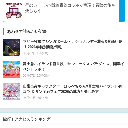
星のカービィ×阪急電鉄コラボが実現！冒険の旅を
楽しもう
あわせて読みたい記事
マザー牧場でシンガポール・ナショナルデー花火&盆踊り祭
り 2026年特別開催情報
08月07日 17時00分
富士急ハイランド新常設「サンエックス パラダイス」開業イ
ベントレポ！
08月07日 15時00分
山梨出身キャラクター・ほっぺちゃん×富士急ハイランド初
コラボ サン宝石フェア2026の魅力と楽しみ方
08月07日 9時00分
旅行 | アクセスランキング