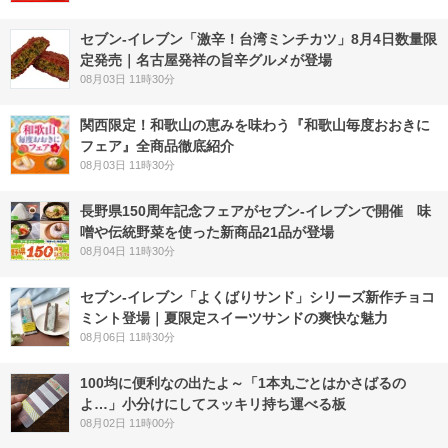
セブン-イレブン「激辛！台湾ミンチカツ」8月4日数量限
定発売｜名古屋発祥の旨辛グルメが登場
08月03日 11時30分
関西限定！和歌山の恵みを味わう『和歌山毎度おおきに
フェア』全商品徹底紹介
08月03日 11時30分
長野県150周年記念フェアがセブン-イレブンで開催 味
噌や伝統野菜を使った新商品21品が登場
08月04日 11時30分
セブン‐イレブン「よくばりサンド」シリーズ新作チョコ
ミント登場｜夏限定スイーツサンドの爽快な魅力
08月06日 11時30分
100均に便利なの出たよ～「1本丸ごとはかさばるの
よ…」小分けにしてスッキリ持ち運べる板
08月02日 11時00分