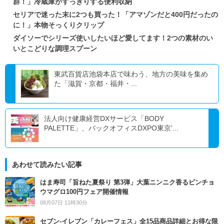
群！」冷蔵庫がすっきりする便利収納
セリアで迷った末に2つも買った！「アマゾンだと400円だったの
に！」本物そっくりクリップ
ダイソーでシリーズ使いしたいほど愛してます！2つの素材のい
いとこどりな調理スプーン
東武百貨店池袋本店で味わう、地方の美味を集め
た「滋賀・京都・福井・...
法人向け健康経営DXサービス「BODY
PALETTE」、バックオフィスDXPO東京'...
あわせて読みたい記事
はま寿司「旨ねた夏祭り 第3弾」大葉ニンニク香るビンチョ
ウマグロ100円フェア開催情報
08月07日 11時30分
セブン‐イレブン「カレーフェス」全15品商品詳細とお得な限