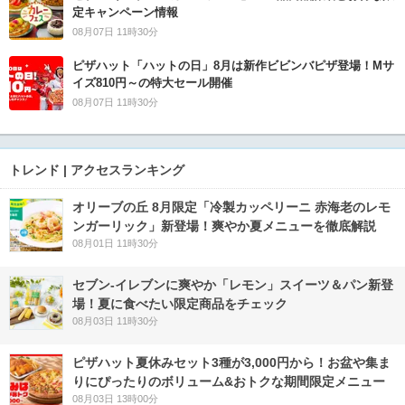
定キャンペーン情報
08月07日 11時30分
ピザハット「ハットの日」8月は新作ビビンバピザ登場！Mサ
イズ810円～の特大セール開催
08月07日 11時30分
トレンド | アクセスランキング
オリーブの丘 8月限定「冷製カッペリーニ 赤海老のレモ
ンガーリック」新登場！爽やか夏メニューを徹底解説
08月01日 11時30分
セブン‐イレブンに爽やか「レモン」スイーツ＆パン新登
場！夏に食べたい限定商品をチェック
08月03日 11時30分
ピザハット夏休みセット3種が3,000円から！お盆や集ま
りにぴったりのボリューム&おトクな期間限定メニュー
08月03日 13時00分