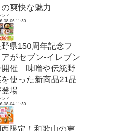
ドの爽快な魅力
レンド
6-08-06 11:30
長野県150周年記念フ
ェアがセブン-イレブン
で開催 味噌や伝統野
菜を使った新商品21品
が登場
レンド
6-08-04 11:30
関西限定！和歌山の恵