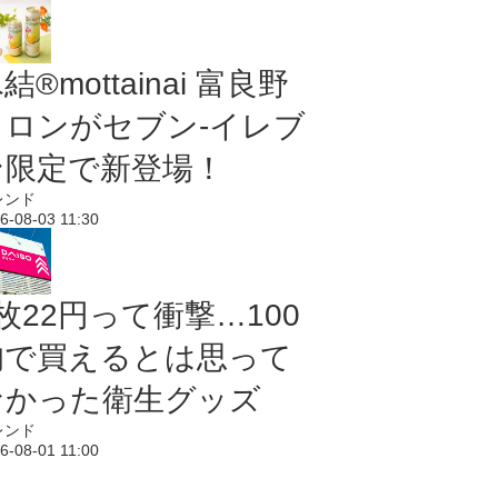
結®mottainai 富良野
メロンがセブン‐イレブ
ン限定で新登場！
レンド
6-08-03 11:30
枚22円って衝撃…100
均で買えるとは思って
なかった衛生グッズ
レンド
6-08-01 11:00