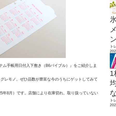
氷
ト
202
ステム手帳用日付入下敷き（B6バイブル）』をご紹介しま
1
スグレモノ。ぜひ品数が豊富な今のうちにゲットしてみて
25年8月）です。店舗により在庫切れ、取り扱っていない
ト
202