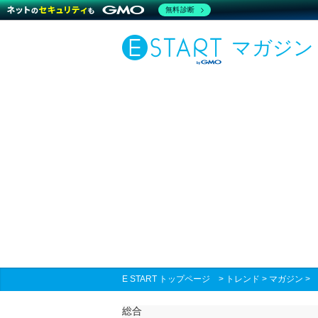
無料診断
マガジン
E START トップページ
>
トレンド
>
マガジン
総合