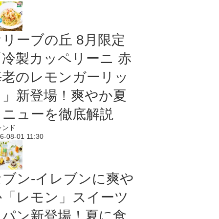
オリーブの丘 8月限定
「冷製カッペリーニ 赤
海老のレモンガーリッ
ク」新登場！爽やか夏
メニューを徹底解説
レンド
6-08-01 11:30
セブン‐イレブンに爽や
か「レモン」スイーツ
＆パン新登場！夏に食