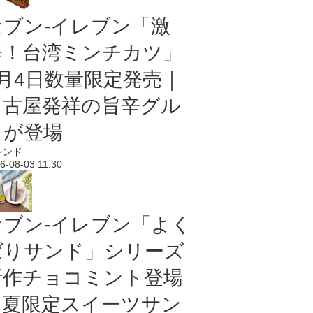
セブン-イレブン「激
辛！台湾ミンチカツ」
8月4日数量限定発売｜
名古屋発祥の旨辛グル
メが登場
レンド
6-08-03 11:30
セブン‐イレブン「よく
ばりサンド」シリーズ
新作チョコミント登場
｜夏限定スイーツサン