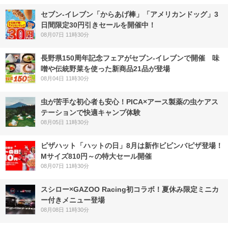
セブン‐イレブン「からあげ棒」「アメリカンドッグ」3
日間限定30円引きセールを開催中！
08月07日 11時30分
長野県150周年記念フェアがセブン-イレブンで開催 味
噌や伝統野菜を使った新商品21品が登場
08月04日 11時30分
虫が苦手な初心者も安心！PICA×アース製薬の虫ケアス
テーションで快適キャンプ体験
08月05日 11時30分
ピザハット「ハットの日」8月は新作ビビンバピザ登場！
Mサイズ810円～の特大セール開催
08月07日 11時30分
スシロー×GAZOO Racing初コラボ！夏休み限定ミニカ
ー付きメニュー登場
08月08日 11時30分