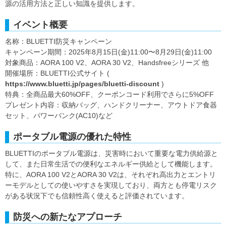
源の活用方法と正しい知識を提供します。
イベント概要
名称：BLUETTI防災キャンペーン
キャンペーン期間：2025年8月15日(金)11:00〜8月29日(金)11:00
対象商品：AORA 100 V2、AORA 30 V2、Handsfreeシリーズ 他
開催場所：BLUETTI公式サイト (
https://www.bluetti.jp/pages/bluetti-discount
)
特典：全商品最大60%OFF、クーポンコード利用でさらに5%OFF
プレゼント内容：収納バッグ、ハンドクリーナー、アウトドア食器
セット、パワーバンク(AC10)など
ポータブル電源の優れた特性
BLUETTIのポータブル電源は、災害時において重要な電力供給源と
して、また日常生活での便利なエネルギー供給として機能します。
特に、AORA 100 V2とAORA 30 V2は、それぞれ高出力とエントリ
ーモデルとしての使いやすさを実現しており、両方とも停電リスク
がある状況下でも信頼性高く使えると評価されています。
防災への新たなアプローチ