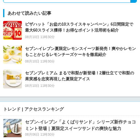
あわせて読みたい記事
ピザハット「お盆の10スライスキャンペーン」6日間限定で
最大60スライス獲得！お得なポイント活用術を紹介
08月10日 11時30分
セブン‐イレブン夏限定レモンスイーツ新発売！爽やかレモン
もことかじるレモンチーズケーキを徹底紹介
08月10日 11時30分
セブンプレミアム まるで和梨が新登場！2層仕立てで和梨の
果実感を忠実再現した夏限定アイス
08月10日 11時30分
トレンド | アクセスランキング
セブン‐イレブン「よくばりサンド」シリーズ新作チョコ
ミント登場｜夏限定スイーツサンドの爽快な魅力
08月06日 11時30分