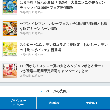
はま寿司「旨ねた夏祭り 第3弾」大葉ニンニク香るビン
チョウマグロ100円フェア開催情報
08月07日 11時30分
セブン‐イレブン「カレーフェス」全15品商品詳細とお得
な限定キャンペーン情報
08月07日 11時30分
スシロー×C.C.レモン初コラボ！夏限定「おいしーレモン
の甘酸っぱパフェ」新登場
08月09日 11時30分
110円から！スシロー夏の大とろ＆ジャンボとろサーモ
ンが登場―期間限定寿司キャンペーンまとめ
08月07日 11時30分
ページの先頭へ
プライバシー
利用規約
免責事項
ポリシー