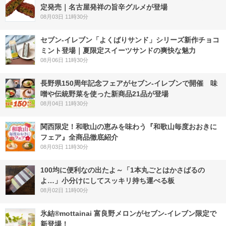
定発売｜名古屋発祥の旨辛グルメが登場
08月03日 11時30分
セブン‐イレブン「よくばりサンド」シリーズ新作チョコ
ミント登場｜夏限定スイーツサンドの爽快な魅力
08月06日 11時30分
長野県150周年記念フェアがセブン-イレブンで開催 味
噌や伝統野菜を使った新商品21品が登場
08月04日 11時30分
関西限定！和歌山の恵みを味わう『和歌山毎度おおきに
フェア』全商品徹底紹介
08月03日 11時30分
100均に便利なの出たよ～「1本丸ごとはかさばるの
よ…」小分けにしてスッキリ持ち運べる板
08月02日 11時00分
氷結®mottainai 富良野メロンがセブン‐イレブン限定で
新登場！