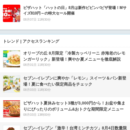
ピザハット「ハットの日」8月は新作ビビンバピザ登場！Mサ
イズ810円～の特大セール開催
08月07日 11時30分
トレンド | アクセスランキング
オリーブの丘 8月限定「冷製カッペリーニ 赤海老のレモ
ンガーリック」新登場！爽やか夏メニューを徹底解説
08月01日 11時30分
セブン‐イレブンに爽やか「レモン」スイーツ＆パン新登
場！夏に食べたい限定商品をチェック
08月03日 11時30分
ピザハット夏休みセット3種が3,000円から！お盆や集ま
りにぴったりのボリューム&おトクな期間限定メニュー
08月03日 13時00分
セブン-イレブン「激辛！台湾ミンチカツ」8月4日数量限