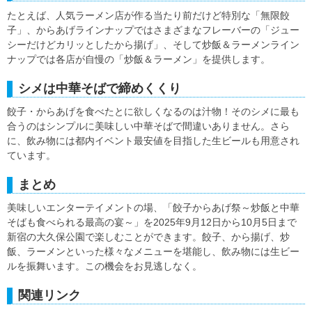
たとえば、人気ラーメン店が作る当たり前だけど特別な「無限餃
子」、からあげラインナップではさまざまなフレーバーの「ジュー
シーだけどカリッとしたから揚げ」、そして炒飯＆ラーメンライン
ナップでは各店が自慢の「炒飯＆ラーメン」を提供します。
シメは中華そばで締めくくり
餃子・からあげを食べたとに欲しくなるのは汁物！そのシメに最も
合うのはシンプルに美味しい中華そばで間違いありません。さら
に、飲み物には都内イベント最安値を目指した生ビールも用意され
ています。
まとめ
美味しいエンターテイメントの場、「餃子からあげ祭～炒飯と中華
そばも食べられる最高の宴～」を2025年9月12日から10月5日まで
新宿の大久保公園で楽しむことができます。餃子、から揚げ、炒
飯、ラーメンといった様々なメニューを堪能し、飲み物には生ビー
ルを振舞います。この機会をお見逃しなく。
関連リンク