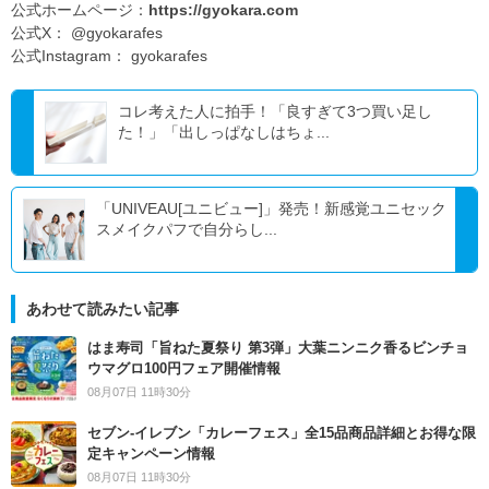
公式ホームページ：
https://gyokara.com
公式X： @gyokarafes
公式Instagram： gyokarafes
コレ考えた人に拍手！「良すぎて3つ買い足し
た！」「出しっぱなしはちょ...
「UNIVEAU[ユニビュー]」発売！新感覚ユニセック
スメイクパフで自分らし...
あわせて読みたい記事
はま寿司「旨ねた夏祭り 第3弾」大葉ニンニク香るビンチョ
ウマグロ100円フェア開催情報
08月07日 11時30分
セブン‐イレブン「カレーフェス」全15品商品詳細とお得な限
定キャンペーン情報
08月07日 11時30分