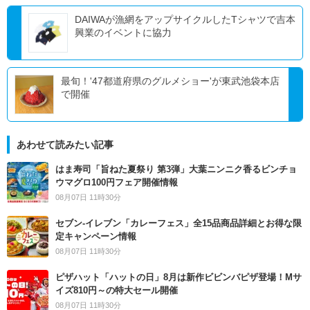
DAIWAが漁網をアップサイクルしたTシャツで吉本
興業のイベントに協力
最旬！'47都道府県のグルメショー'が東武池袋本店
で開催
あわせて読みたい記事
はま寿司「旨ねた夏祭り 第3弾」大葉ニンニク香るビンチョ
ウマグロ100円フェア開催情報
08月07日 11時30分
セブン‐イレブン「カレーフェス」全15品商品詳細とお得な限
定キャンペーン情報
08月07日 11時30分
ピザハット「ハットの日」8月は新作ビビンバピザ登場！Mサ
イズ810円～の特大セール開催
08月07日 11時30分