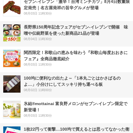
セブン-イレブン「激辛！台湾ミンチカツ」8月4日数量限
定発売｜名古屋発祥の旨辛グルメが登場
08月03日 11時30分
長野県150周年記念フェアがセブン-イレブンで開催 味
噌や伝統野菜を使った新商品21品が登場
08月04日 11時30分
関西限定！和歌山の恵みを味わう『和歌山毎度おおきに
フェア』全商品徹底紹介
08月03日 11時30分
100均に便利なの出たよ～「1本丸ごとはかさばるの
よ…」小分けにしてスッキリ持ち運べる板
08月02日 11時00分
氷結®mottainai 富良野メロンがセブン‐イレブン限定で
新登場！
08月03日 11時30分
1枚22円って衝撃…100均で買えるとは思ってなかった衛