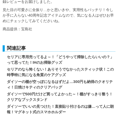
録レビューをお届けしました。
見た目の可愛さに全振り…かと思いきや、実用性もバッチリ！今し
か手に入らない40周年記念アイテムなので、気になる人はぜひお早
めにチェックしてみてくださいね。
商品提供：宝島社
関連記事
セリアに専用売ってるよ～！「どうやって掃除したらいいの？」
って思ってた！IHのお掃除グッズ
セリアのなら怖くない！ありそうでなかったスティック状！この
時季特に気になる角質のケアグッズ
ダイソーの棚が空っぽになるはずだよ…300円も納得のクオリテ
ィ！日焼けキティのクリアバッグ
ダイソーで500円だけど買ってよかった～！棚がすっきり整う！
クリアなブックスタンド
ダイソーでいいの見つけた！直接貼り付けるのは嫌…って人に朗
報！マグネット式のスマホホルダー