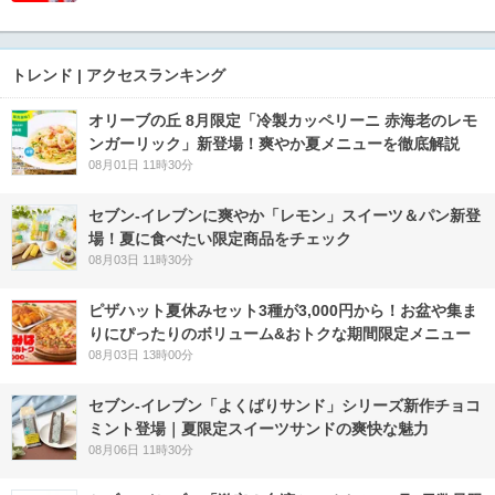
トレンド | アクセスランキング
オリーブの丘 8月限定「冷製カッペリーニ 赤海老のレモ
ンガーリック」新登場！爽やか夏メニューを徹底解説
08月01日 11時30分
セブン‐イレブンに爽やか「レモン」スイーツ＆パン新登
場！夏に食べたい限定商品をチェック
08月03日 11時30分
ピザハット夏休みセット3種が3,000円から！お盆や集ま
りにぴったりのボリューム&おトクな期間限定メニュー
08月03日 13時00分
セブン‐イレブン「よくばりサンド」シリーズ新作チョコ
ミント登場｜夏限定スイーツサンドの爽快な魅力
08月06日 11時30分