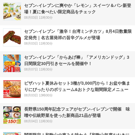
セブン‐イレブンに爽やか「レモン」スイーツ＆パン新登
場！夏に食べたい限定商品をチェック
08月03日 11時30分
セブン-イレブン「激辛！台湾ミンチカツ」8月4日数量限
定発売｜名古屋発祥の旨辛グルメが登場
08月03日 11時30分
セブン‐イレブン「からあげ棒」「アメリカンドッグ」3
日間限定30円引きセールを開催中！
08月07日 11時30分
ピザハット夏休みセット3種が3,000円から！お盆や集ま
りにぴったりのボリューム&おトクな期間限定メニュー
08月03日 13時00分
長野県150周年記念フェアがセブン-イレブンで開催 味
噌や伝統野菜を使った新商品21品が登場
08月04日 11時30分