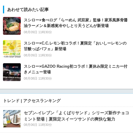
あわせて読みたい記事
スシロー×食べログ「らーめん 武双家」監修！家系風豚骨醤
油ラーメン＆新感覚冷やしとり天うどんが新登場
08月09日 11時30分
スシロー×C.C.レモン初コラボ！夏限定「おいしーレモンの
甘酸っぱパフェ」新登場
08月09日 11時30分
スシロー×GAZOO Racing初コラボ！夏休み限定ミニカー付
きメニュー登場
08月08日 11時30分
トレンド | アクセスランキング
セブン‐イレブン「よくばりサンド」シリーズ新作チョコ
ミント登場｜夏限定スイーツサンドの爽快な魅力
08月06日 11時30分