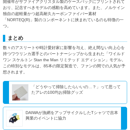
開催年がサファイアクリスタル製のケースバックにプリントされて
おり、記念すべきモデルの感動を高めています。また、ノルケイン
独自の超軽量かつ超高耐久カーボンファイバー素材
「NORTEQ(R)」製のコンポーネントに挟まれているのも特徴の一
つ。
まとめ
数々のアスリートや時計愛好家に影響を与え、絶え間ない向上心を
持つワウリンカ選手とのパートナーシップから生まれた「ワイルド
ワン スケルトン Stan the Man リミテッド エディション」モデル。
この特別なモデルは、85本の限定製造で、ファンの間での人気が予
想されます。
「どうやって掃除したらいいの…？」って思って
たアレの100均お掃除グッズ
DAIWAが漁網をアップサイクルしたTシャツで吉本
興業のイベントに協力