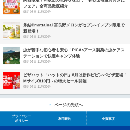
関西限定！和歌山の恵みを味わう『和歌山毎度おおきに
フェア』全商品徹底紹介
08月03日 11時30分
氷結®mottainai 富良野メロンがセブン‐イレブン限定で
新登場！
08月03日 11時30分
虫が苦手な初心者も安心！PICA×アース製薬の虫ケアス
テーションで快適キャンプ体験
08月05日 11時30分
ピザハット「ハットの日」8月は新作ビビンバピザ登場！
Mサイズ810円～の特大セール開催
08月07日 11時30分
ページの先頭へ
プライバシー
利用規約
免責事項
ポリシー