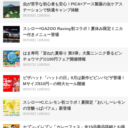
虫が苦手な初心者も安心！PICA×アース製薬の虫ケアス
テーションで快適キャンプ体験
08月05日 11時30分
スシロー×GAZOO Racing初コラボ！夏休み限定ミニカ
ー付きメニュー登場
08月08日 11時30分
はま寿司「旨ねた夏祭り 第3弾」大葉ニンニク香るビン
チョウマグロ100円フェア開催情報
08月07日 11時30分
ピザハット「ハットの日」8月は新作ビビンバピザ登場！
Mサイズ810円～の特大セール開催
08月07日 11時30分
スシロー×C.C.レモン初コラボ！夏限定「おいしーレモン
の甘酸っぱパフェ」新登場
08月09日 11時30分
セブン‐イレブン「カレーフェス」全15品商品詳細とお得