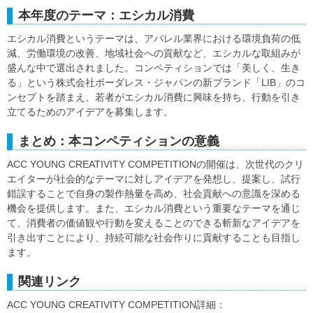
本年度のテーマ：エシカル消費
エシカル消費というテーマは、アパレル業界における環境負荷の低
減、労働環境の改善、地域社会への貢献など、エシカルな取組みが
盛んな中で選出されました。コンペティションでは「美しく、生き
る」という株式会社ボーダレス・ジャパンの新ブランド「LIB」のコ
ンセプトを踏まえ、若者がエシカル消費に興味を持ち、行動を引き
立てるためのアイデアを募集します。
まとめ：本コンペティションの意義
ACC YOUNG CREATIVITY COMPETITIONの開催は、次世代のクリ
エイターが社会的なテーマに対しアイデアを発想し、提案し、試行
錯誤することで自身の製作熱量を高め、社会貢献への意識を深める
機会を提供します。また、エシカル消費という重要なテーマを通じ
て、消費者の価値観や行動を変えることのできる斬新なアイデアを
引き出すことにより、持続可能な社会作りに貢献することも目指し
ます。
関連リンク
ACC YOUNG CREATIVITY COMPETITION詳細：