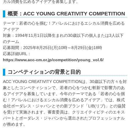
カル消費を広めるアイデアを募集します。
概要：ACC YOUNG CREATIVITY COMPETITION
テーマ：若者の心を掴む！アパレルにおけるエシカル消費を広める
アイデア
対象：1994年11月1日以降生まれの30歳以下の個人または3人以下
のチーム
応募期間：2025年8月25日(月)10時～8月29日(金)18時
応募詳細URL：
https://www.acc-cm.or.jp/competition/young_vol.6/
コンペティションの背景と目的
ACC YOUNG CREATIVITY COMPETITIONは、30歳以下の方々を対
象としたコンペティションで、若者の心をつかむ斬新で影響力のあ
るアイデアを募集しています。今年のテーマである「若者の心を掴
む！アパレルにおけるエシカル消費を広めるアイデア」では、株式
会社ボーダレス・ジャパンとその新ブランド「LIB(リブ)」との協賛
を受けて実施されます。審査委員は、クリエイティビティのエキス
パートとボーダレス・ジャパンから選出されたプロフェッショナル
が務めます。