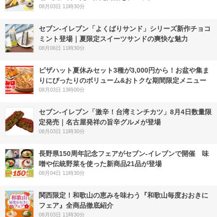
08月03日 11時30分
セブン‐イレブン「よくばりサンド」シリーズ新作チョコ
ミント登場｜夏限定スイーツサンドの爽快な魅力
08月06日 11時30分
ピザハット夏休みセット3種が3,000円から！お盆や集ま
りにぴったりのボリューム&おトクな期間限定メニュー
08月03日 13時00分
セブン-イレブン「激辛！台湾ミンチカツ」8月4日数量限
定発売｜名古屋発祥の旨辛グルメが登場
08月03日 11時30分
長野県150周年記念フェアがセブン-イレブンで開催 味
噌や伝統野菜を使った新商品21品が登場
08月04日 11時30分
関西限定！和歌山の恵みを味わう『和歌山毎度おおきに
フェア』全商品徹底紹介
08月03日 11時30分