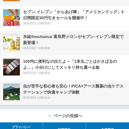
セブン‐イレブン「からあげ棒」「アメリカンドッグ」3
日間限定30円引きセールを開催中！
08月07日 11時30分
氷結®mottainai 富良野メロンがセブン‐イレブン限定で
新登場！
08月03日 11時30分
100均に便利なの出たよ～「1本丸ごとはかさばるの
よ…」小分けにしてスッキリ持ち運べる板
08月02日 11時00分
虫が苦手な初心者も安心！PICA×アース製薬の虫ケアス
テーションで快適キャンプ体験
08月05日 11時30分
ページの先頭へ
プライバシー