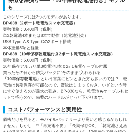
特徴を深掘り――「10年保存乾電池付き」モデル
も
このシリーズには2つのモデルがあります。
BP-038（2ポート乾電池スマホ充電器）
実勢価格：3,400円（税別）
単3乾電池4本または8本で動作（乾電池別売）
USB Type-A & Type-Cの2ポート搭載
本体重量80gと軽量
BP-838（10年保存乾電池付き2ポート乾電池スマホ充電器）
実勢価格：5,000円（税別）
10年保存アルカリ単3乾電池8本＆2in1充電ケーブル付属
買ったその日から防災バッグに“そのまま”入れられる
「10年保存乾電池」
という言葉にピンときた方も多いのでは？ 乾
電池は長期保存が可能なので、普段はしまっておき、いざという時
にすぐ使えるのが最大の強み。BP-838なら、乾電池もケーブルもセ
ットで揃うので、備蓄のハードルがぐっと下がります。
コストパフォーマンスと実用性
価格だけを見ると、モバイルバッテリーより高いと感じるかもしれ
ません。しかし、**「再充電不要」「長期保存OK」「乾電池さえあ
れば何度でも使える」**という点を考えれば、10年単位で見た時の