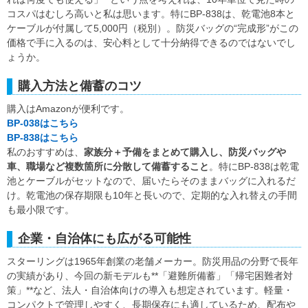
コスパはむしろ高いと私は思います。特にBP-838は、乾電池8本と
ケーブルが付属して5,000円（税別）。防災バッグの“完成形”がこの
価格で手に入るのは、安心料として十分納得できるのではないでし
ょうか。
購入方法と備蓄のコツ
購入はAmazonが便利です。
BP-038はこちら
BP-838はこちら
私のおすすめは、
家族分＋予備をまとめて購入し、防災バッグや
車、職場など複数箇所に分散して備蓄すること
。特にBP-838は乾電
池とケーブルがセットなので、届いたらそのままバッグに入れるだ
け。乾電池の保存期限も10年と長いので、定期的な入れ替えの手間
も最小限です。
企業・自治体にも広がる可能性
スターリングは1965年創業の老舗メーカー。防災用品の分野で長年
の実績があり、今回の新モデルも**「避難所備蓄」「帰宅困難者対
策」**など、法人・自治体向けの導入も想定されています。軽量・
コンパクトで管理しやすく、長期保存にも適しているため、配布や