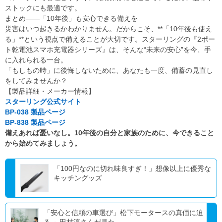
ストックにも最適です。
まとめ――「10年後」も安心できる備えを
災害はいつ起きるかわかりません。だからこそ、**「10年後も使え
る」**という視点で備えることが大切です。スターリングの『2ポー
ト乾電池スマホ充電器シリーズ』は、そんな“未来の安心”を今、手
に入れられる一台。
「もしもの時」に後悔しないために、あなたも一度、備蓄の見直し
をしてみませんか？
【製品詳細・メーカー情報】
スターリング公式サイト
BP-038 製品ページ
BP-838 製品ページ
備えあれば憂いなし。10年後の自分と家族のために、今できること
から始めてみましょう。
「100円なのに切れ味良すぎ！」想像以上に優秀な
キッチングッズ
「安心と信頼の車選び」松下モータースの真価に迫
る ～田村淳さんが見た...