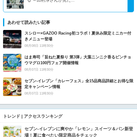
あわせて読みたい記事
スシロー×GAZOO Racing初コラボ！夏休み限定ミニカー付
きメニュー登場
08月08日 11時30分
はま寿司「旨ねた夏祭り 第3弾」大葉ニンニク香るビンチョ
ウマグロ100円フェア開催情報
08月07日 11時30分
セブン‐イレブン「カレーフェス」全15品商品詳細とお得な限
定キャンペーン情報
08月07日 11時30分
トレンド | アクセスランキング
セブン‐イレブンに爽やか「レモン」スイーツ＆パン新登
場！夏に食べたい限定商品をチェック