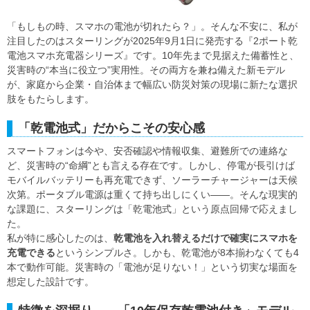
「もしもの時、スマホの電池が切れたら？」。そんな不安に、私が
注目したのはスターリングが2025年9月1日に発売する『2ポート乾
電池スマホ充電器シリーズ』です。10年先まで見据えた備蓄性と、
災害時の“本当に役立つ”実用性。その両方を兼ね備えた新モデル
が、家庭から企業・自治体まで幅広い防災対策の現場に新たな選択
肢をもたらします。
「乾電池式」だからこその安心感
スマートフォンは今や、安否確認や情報収集、避難所での連絡な
ど、災害時の“命綱”とも言える存在です。しかし、停電が長引けば
モバイルバッテリーも再充電できず、ソーラーチャージャーは天候
次第。ポータブル電源は重くて持ち出しにくい――。そんな現実的
な課題に、スターリングは「乾電池式」という原点回帰で応えまし
た。
私が特に感心したのは、
乾電池を入れ替えるだけで確実にスマホを
充電できる
というシンプルさ。しかも、乾電池が8本揃わなくても4
本で動作可能。災害時の「電池が足りない！」という切実な場面を
想定した設計です。