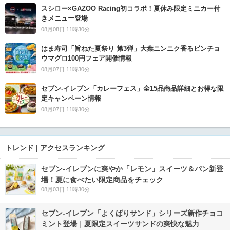
スシロー×GAZOO Racing初コラボ！夏休み限定ミニカー付
きメニュー登場
08月08日 11時30分
はま寿司「旨ねた夏祭り 第3弾」大葉ニンニク香るビンチョ
ウマグロ100円フェア開催情報
08月07日 11時30分
セブン‐イレブン「カレーフェス」全15品商品詳細とお得な限
定キャンペーン情報
08月07日 11時30分
トレンド | アクセスランキング
セブン‐イレブンに爽やか「レモン」スイーツ＆パン新登
場！夏に食べたい限定商品をチェック
08月03日 11時30分
セブン‐イレブン「よくばりサンド」シリーズ新作チョコ
ミント登場｜夏限定スイーツサンドの爽快な魅力