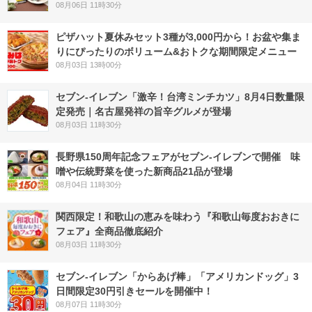
08月06日 11時30分
ピザハット夏休みセット3種が3,000円から！お盆や集ま
りにぴったりのボリューム&おトクな期間限定メニュー
08月03日 13時00分
セブン-イレブン「激辛！台湾ミンチカツ」8月4日数量限
定発売｜名古屋発祥の旨辛グルメが登場
08月03日 11時30分
長野県150周年記念フェアがセブン-イレブンで開催 味
噌や伝統野菜を使った新商品21品が登場
08月04日 11時30分
関西限定！和歌山の恵みを味わう『和歌山毎度おおきに
フェア』全商品徹底紹介
08月03日 11時30分
セブン‐イレブン「からあげ棒」「アメリカンドッグ」3
日間限定30円引きセールを開催中！
08月07日 11時30分