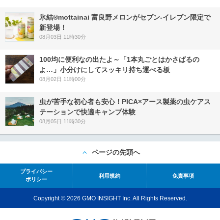
氷結®mottainai 富良野メロンがセブン‐イレブン限定で
新登場！
08月03日 11時30分
100均に便利なの出たよ～「1本丸ごとはかさばるの
よ…」小分けにしてスッキリ持ち運べる板
08月02日 11時00分
虫が苦手な初心者も安心！PICA×アース製薬の虫ケアス
テーションで快適キャンプ体験
08月05日 11時30分
ページの先頭へ
プライバシー
利用規約
免責事項
ポリシー
Copyright © 2026 GMO INSIGHT Inc. All Rights Reserved.