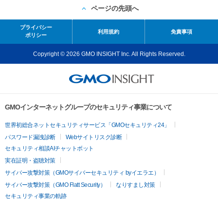
ページの先頭へ
プライバシー
利用規約
免責事項
ポリシー
Copyright © 2026 GMO INSIGHT Inc. All Rights Reserved.
GMOインターネットグループのセキュリティ事業について
世界初総合ネットセキュリティサービス「GMOセキュリティ24」
パスワード漏洩診断
Webサイトリスク診断
セキュリティ相談AIチャットボット
実在証明・盗聴対策
サイバー攻撃対策（GMOサイバーセキュリティ byイエラエ）
サイバー攻撃対策（GMO Flatt Security）
なりすまし対策
セキュリティ事業の軌跡