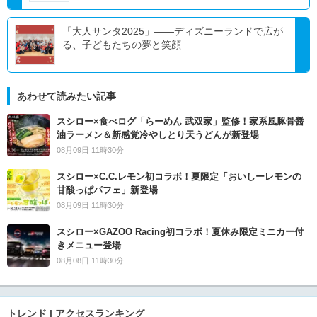
「大人サンタ2025」――ディズニーランドで広が
る、子どもたちの夢と笑顔
あわせて読みたい記事
スシロー×食べログ「らーめん 武双家」監修！家系風豚骨醤
油ラーメン＆新感覚冷やしとり天うどんが新登場
08月09日 11時30分
スシロー×C.C.レモン初コラボ！夏限定「おいしーレモンの
甘酸っぱパフェ」新登場
08月09日 11時30分
スシロー×GAZOO Racing初コラボ！夏休み限定ミニカー付
きメニュー登場
08月08日 11時30分
トレンド | アクセスランキング