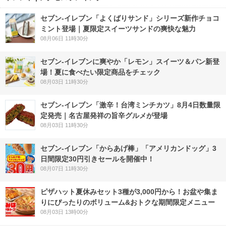
セブン‐イレブン「よくばりサンド」シリーズ新作チョコ
ミント登場｜夏限定スイーツサンドの爽快な魅力
08月06日 11時30分
セブン‐イレブンに爽やか「レモン」スイーツ＆パン新登
場！夏に食べたい限定商品をチェック
08月03日 11時30分
セブン-イレブン「激辛！台湾ミンチカツ」8月4日数量限
定発売｜名古屋発祥の旨辛グルメが登場
08月03日 11時30分
セブン‐イレブン「からあげ棒」「アメリカンドッグ」3
日間限定30円引きセールを開催中！
08月07日 11時30分
ピザハット夏休みセット3種が3,000円から！お盆や集ま
りにぴったりのボリューム&おトクな期間限定メニュー
08月03日 13時00分