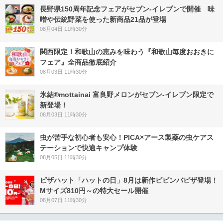
長野県150周年記念フェアがセブン-イレブンで開催 味
噌や伝統野菜を使った新商品21品が登場
08月04日 11時30分
関西限定！和歌山の恵みを味わう『和歌山毎度おおきに
フェア』全商品徹底紹介
08月03日 11時30分
氷結®mottainai 富良野メロンがセブン‐イレブン限定で
新登場！
08月03日 11時30分
虫が苦手な初心者も安心！PICA×アース製薬の虫ケアス
テーションで快適キャンプ体験
08月05日 11時30分
ピザハット「ハットの日」8月は新作ビビンバピザ登場！
Mサイズ810円～の特大セール開催
08月07日 11時30分