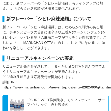
に加え、新フレーバーの「シビレ麻辣湯麺」もラインアップに加
え、よりばらえた選択肢が利用者に提供されます。
新フレーバー「シビレ麻辣湯麺」について
新フレーバーの「シビレ麻辣湯麺」は、なめらかで弾力のある麺
に、チキンとビーフの旨みに唐辛子や五香粉(ウーシャンフェン)を
利かせた、シビレる辛さの麻辣スープがマッチした即席麺です。こ
れにより、「MARUCHAN QTTA」では、これまでにない新しい味
わいを楽しむことができます。
リニューアルキャンペーンの実施
リニューアル発売を記念して、「食べたい新QTTAを選んで当てよ
う！リニューアルキャンペーン」が実施されます。
2025年9月15日より応募受付が開始されます。
詳細URL:
https://www.maruchan.co.jp/news_topics/entry/2025/09/qtta.htm
「SURF VOLT強炭酸水」でリフレッシュ！ サー
フビバレッジ、自社製造の...