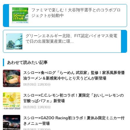
ファミマで楽しむ！大谷翔平選手とのコラボプロ
ジェクトが始動中
グリーンエネルギー北陸、FIT認定バイオマス発電
で日の出屋製菓産業に環...
あわせて読みたい記事
スシロー×食べログ「らーめん 武双家」監修！家系風豚骨醤
油ラーメン＆新感覚冷やしとり天うどんが新登場
08月09日 11時30分
スシロー×C.C.レモン初コラボ！夏限定「おいしーレモンの
甘酸っぱパフェ」新登場
08月09日 11時30分
スシロー×GAZOO Racing初コラボ！夏休み限定ミニカー付
きメニュー登場
08月08日 11時30分