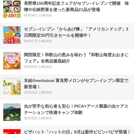
長野県150周年記念フェアがセブン-イレブンで開催 味
噌や伝統野菜を使った新商品21品が登場
08月04日 11時30分
セブン‐イレブン「からあげ棒」「アメリカンドッグ」3
日間限定30円引きセールを開催中！
08月07日 11時30分
関西限定！和歌山の恵みを味わう『和歌山毎度おおきに
フェア』全商品徹底紹介
08月03日 11時30分
氷結®mottainai 富良野メロンがセブン‐イレブン限定で
新登場！
08月03日 11時30分
虫が苦手な初心者も安心！PICA×アース製薬の虫ケアス
テーションで快適キャンプ体験
08月05日 11時30分
ピザハット「ハットの日」8月は新作ビビンバピザ登場！