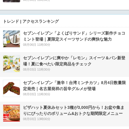
トレンド | アクセスランキング
セブン‐イレブン「よくばりサンド」シリーズ新作チョコ
ミント登場｜夏限定スイーツサンドの爽快な魅力
08月06日 11時30分
セブン‐イレブンに爽やか「レモン」スイーツ＆パン新登
場！夏に食べたい限定商品をチェック
08月03日 11時30分
セブン-イレブン「激辛！台湾ミンチカツ」8月4日数量限
定発売｜名古屋発祥の旨辛グルメが登場
08月03日 11時30分
ピザハット夏休みセット3種が3,000円から！お盆や集ま
りにぴったりのボリューム&おトクな期間限定メニュー
08月03日 13時00分