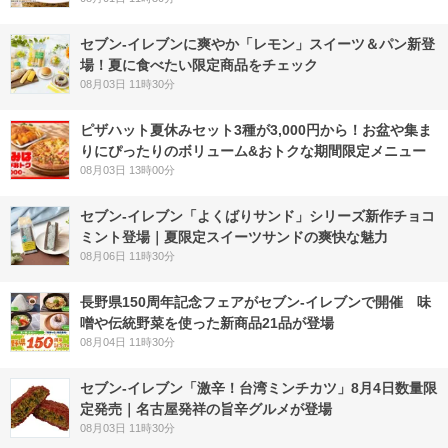
セブン‐イレブンに爽やか「レモン」スイーツ＆パン新登
場！夏に食べたい限定商品をチェック
08月03日 11時30分
ピザハット夏休みセット3種が3,000円から！お盆や集ま
りにぴったりのボリューム&おトクな期間限定メニュー
08月03日 13時00分
セブン‐イレブン「よくばりサンド」シリーズ新作チョコ
ミント登場｜夏限定スイーツサンドの爽快な魅力
08月06日 11時30分
長野県150周年記念フェアがセブン-イレブンで開催 味
噌や伝統野菜を使った新商品21品が登場
08月04日 11時30分
セブン-イレブン「激辛！台湾ミンチカツ」8月4日数量限
定発売｜名古屋発祥の旨辛グルメが登場
08月03日 11時30分