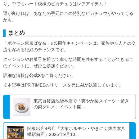
り、中でもハート模様のピカチュウはレアアイテム！
運が良ければ、あなたの手元にこの特別なピカチュウがやってくる
かも。
まとめ
「ポケモン東京ばな奈」の5周年キャンペーンは、家族や友人との交
流を深める絶好のチャンスです。
クッションやお菓子を通じて幸せな時間を共有することができるこ
のイベントに、ぜひご参加ください。
詳細な情報は
公式X
をご覧ください。
※本記事はPR TIMESのリリースを元にAIが執筆しています。
東武百貨店池袋本店で「爽やか梨スイーツ・驚き
の梨グルメ」イベント開...
関東出店4号店「大衆ホルモン・やきにく煙力本八
幡駅前店」2025年9月10...