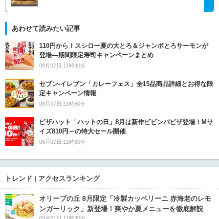
あわせて読みたい記事
110円から！スシロー夏の大とろ＆ジャンボとろサーモンが
登場―期間限定寿司キャンペーンまとめ
08月07日 11時30分
セブン‐イレブン「カレーフェス」全15品商品詳細とお得な限
定キャンペーン情報
08月07日 11時30分
ピザハット「ハットの日」8月は新作ビビンバピザ登場！Mサ
イズ810円～の特大セール開催
08月07日 11時30分
トレンド | アクセスランキング
オリーブの丘 8月限定「冷製カッペリーニ 赤海老のレモ
ンガーリック」新登場！爽やか夏メニューを徹底解説
08月01日 11時30分