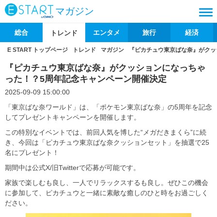
マガジン
総合
エンタメ
旅行
経済
トレンド
E START トップページ
トレンド
マガジン
『ピカチュウ東京ばな奈』がクッ
『ピカチュウ東京ばな奈』がクッションになっちゃ
った！？5周年記念キャンペーン開催決定
2025-09-09 15:00:00
「東京ばな奈ワールド」は、「ポケモン東京ばな奈」の5周年を記念
してプレゼントキャンペーンを開催します。
この特別なイベントでは、前回人気を博した“メガだきまくら”に続
き、今回は「ピカチュウ東京ばな奈クッションセット」を抽選で25
名にプレゼント！
期間中は公式X/旧Twitterで応募が可能です。
家族で楽しむも良し、一人でリラックスするも良し。ぜひこの機会
に参加して、ピカチュウと一緒に素敵な癒しのひと時をお過ごしく
ださい。