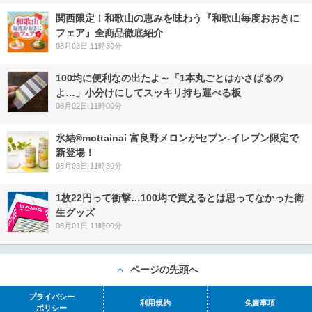
関西限定！和歌山の恵みを味わう『和歌山毎度おおきに
フェア』全商品徹底紹介
08月03日 11時30分
100均に便利なの出たよ～「1本丸ごとはかさばるの
よ…」小分けにしてスッキリ持ち運べる板
08月02日 11時00分
氷結®mottainai 富良野メロンがセブン‐イレブン限定で
新登場！
08月03日 11時30分
1枚22円って衝撃…100均で買えるとは思ってなかった衛
生グッズ
08月01日 11時00分
ページの先頭へ
プライバシー
利用規約
免責事項
ポリシー