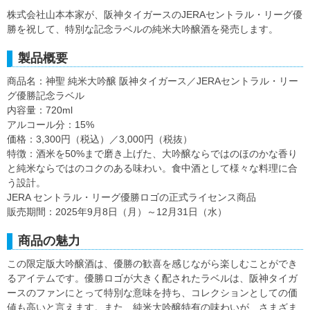
株式会社山本本家が、阪神タイガースのJERAセントラル・リーグ優
勝を祝して、特別な記念ラベルの純米大吟醸酒を発売します。
製品概要
商品名：神聖 純米大吟醸 阪神タイガース／JERAセントラル・リー
グ優勝記念ラベル
内容量：720ml
アルコール分：15%
価格：3,300円（税込）／3,000円（税抜）
特徴：酒米を50%まで磨き上げた、大吟醸ならではのほのかな香り
と純米ならではのコクのある味わい。食中酒として様々な料理に合
う設計。
JERA セントラル・リーグ優勝ロゴの正式ライセンス商品
販売期間：2025年9月8日（月）～12月31日（水）
商品の魅力
この限定版大吟醸酒は、優勝の歓喜を感じながら楽しむことができ
るアイテムです。優勝ロゴが大きく配されたラベルは、阪神タイガ
ースのファンにとって特別な意味を持ち、コレクションとしての価
値も高いと言えます。また、純米大吟醸特有の味わいが、さまざま