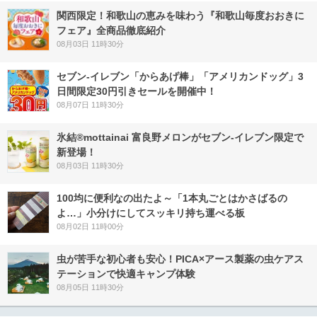
関西限定！和歌山の恵みを味わう『和歌山毎度おおきに
フェア』全商品徹底紹介
08月03日 11時30分
セブン‐イレブン「からあげ棒」「アメリカンドッグ」3
日間限定30円引きセールを開催中！
08月07日 11時30分
氷結®mottainai 富良野メロンがセブン‐イレブン限定で
新登場！
08月03日 11時30分
100均に便利なの出たよ～「1本丸ごとはかさばるの
よ…」小分けにしてスッキリ持ち運べる板
08月02日 11時00分
虫が苦手な初心者も安心！PICA×アース製薬の虫ケアス
テーションで快適キャンプ体験
08月05日 11時30分