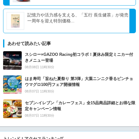
記憶力や活力感を支える、「五行 長生健茶」が発売
一周年を迎え特別価格...
あわせて読みたい記事
スシロー×GAZOO Racing初コラボ！夏休み限定ミニカー付
きメニュー登場
08月08日 11時30分
はま寿司「旨ねた夏祭り 第3弾」大葉ニンニク香るビンチョ
ウマグロ100円フェア開催情報
08月07日 11時30分
セブン‐イレブン「カレーフェス」全15品商品詳細とお得な限
定キャンペーン情報
08月07日 11時30分
トレンド | アクセスランキング