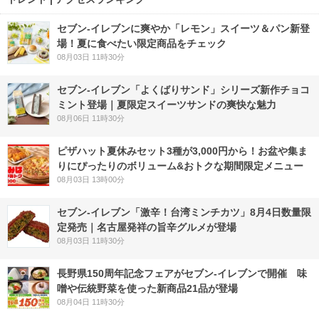
セブン‐イレブンに爽やか「レモン」スイーツ＆パン新登
場！夏に食べたい限定商品をチェック
08月03日 11時30分
セブン‐イレブン「よくばりサンド」シリーズ新作チョコ
ミント登場｜夏限定スイーツサンドの爽快な魅力
08月06日 11時30分
ピザハット夏休みセット3種が3,000円から！お盆や集ま
りにぴったりのボリューム&おトクな期間限定メニュー
08月03日 13時00分
セブン-イレブン「激辛！台湾ミンチカツ」8月4日数量限
定発売｜名古屋発祥の旨辛グルメが登場
08月03日 11時30分
長野県150周年記念フェアがセブン-イレブンで開催 味
噌や伝統野菜を使った新商品21品が登場
08月04日 11時30分