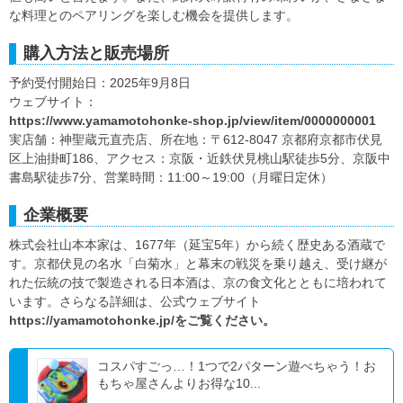
な料理とのペアリングを楽しむ機会を提供します。
購入方法と販売場所
予約受付開始日：2025年9月8日
ウェブサイト：
https://www.yamamotohonke-shop.jp/view/item/0000000001
実店舗：神聖蔵元直売店、所在地：〒612-8047 京都府京都市伏見
区上油掛町186、アクセス：京阪・近鉄伏見桃山駅徒歩5分、京阪中
書島駅徒歩7分、営業時間：11:00～19:00（月曜日定休）
企業概要
株式会社山本本家は、1677年（延宝5年）から続く歴史ある酒蔵で
す。京都伏見の名水「白菊水」と幕末の戦災を乗り越え、受け継が
れた伝統の技で製造される日本酒は、京の食文化とともに培われて
います。さらなる詳細は、公式ウェブサイト
https://yamamotohonke.jp/をご覧ください。
コスパすごっ…！1つで2パターン遊べちゃう！お
もちゃ屋さんよりお得な10...