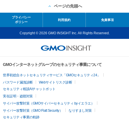
ページの先頭へ
プライバシー
利用規約
免責事項
ポリシー
Copyright © 2026 GMO INSIGHT Inc. All Rights Reserved.
GMOインターネットグループのセキュリティ事業について
世界初総合ネットセキュリティサービス「GMOセキュリティ24」
パスワード漏洩診断
Webサイトリスク診断
セキュリティ相談AIチャットボット
実在証明・盗聴対策
サイバー攻撃対策（GMOサイバーセキュリティ byイエラエ）
サイバー攻撃対策（GMO Flatt Security）
なりすまし対策
セキュリティ事業の軌跡