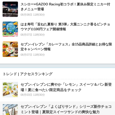
スシロー×GAZOO Racing初コラボ！夏休み限定ミニカー付
きメニュー登場
08月08日 11時30分
はま寿司「旨ねた夏祭り 第3弾」大葉ニンニク香るビンチョ
ウマグロ100円フェア開催情報
08月07日 11時30分
セブン‐イレブン「カレーフェス」全15品商品詳細とお得な限
定キャンペーン情報
08月07日 11時30分
トレンド | アクセスランキング
セブン‐イレブンに爽やか「レモン」スイーツ＆パン新登
場！夏に食べたい限定商品をチェック
08月03日 11時30分
セブン‐イレブン「よくばりサンド」シリーズ新作チョコ
ミント登場｜夏限定スイーツサンドの爽快な魅力