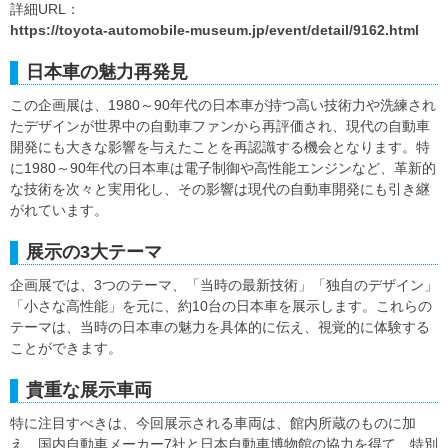
詳細URL：
https://toyota-automobile-museum.jp/event/detail/9162.html
日本車の魅力再発見
この企画展は、1980～90年代の日本車が持つ高い技術力や洗練され
たデザインが世界中の自動車ファンから再評価され、現代の自動車
開発にも大きな影響を与えたことを再認識する機会となります。特
に1980～90年代の日本車は電子制御や高性能エンジンなど、革新的
な技術を次々と実用化し、その影響は現代の自動車開発にも引き継
がれています。
展示の3大テーマ
企画展では、3つのテーマ、「当時の最新技術」「独自のデザイン」
「小さな高性能」を元に、約10台の日本車を展示します。これらの
テーマは、当時の日本車の魅力を具体的に伝え、視覚的に体験する
ことができます。
貴重な展示車両
特に注目すべきは、今回展示される車両は、館内所蔵のものに加
え、国内自動車メーカー7社と日本自動車博物館の協力を得て、特別