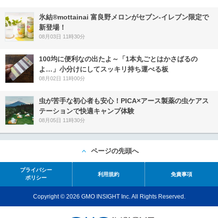
氷結®mottainai 富良野メロンがセブン‐イレブン限定で
新登場！
08月03日 11時30分
100均に便利なの出たよ～「1本丸ごとはかさばるの
よ…」小分けにしてスッキリ持ち運べる板
08月02日 11時00分
虫が苦手な初心者も安心！PICA×アース製薬の虫ケアス
テーションで快適キャンプ体験
08月05日 11時30分
ページの先頭へ
プライバシー
利用規約
免責事項
ポリシー
Copyright © 2026 GMO INSIGHT Inc. All Rights Reserved.