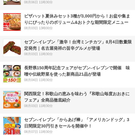
08月06日 11時30分
ピザハット夏休みセット3種が3,000円から！お盆や集ま
りにぴったりのボリューム&おトクな期間限定メニュー
08月03日 13時00分
セブン-イレブン「激辛！台湾ミンチカツ」8月4日数量限
定発売｜名古屋発祥の旨辛グルメが登場
08月03日 11時30分
長野県150周年記念フェアがセブン-イレブンで開催 味
噌や伝統野菜を使った新商品21品が登場
08月04日 11時30分
関西限定！和歌山の恵みを味わう『和歌山毎度おおきに
フェア』全商品徹底紹介
08月03日 11時30分
セブン‐イレブン「からあげ棒」「アメリカンドッグ」3
日間限定30円引きセールを開催中！
08月07日 11時30分