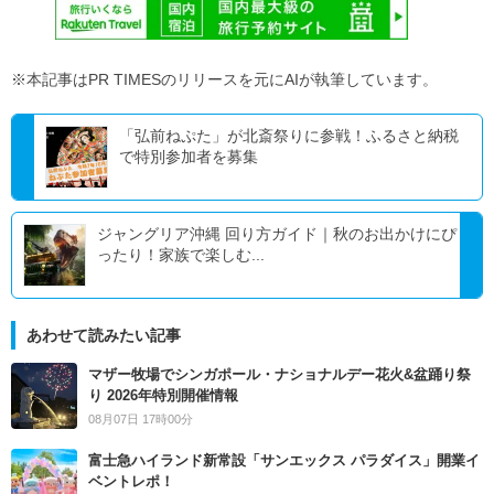
※本記事はPR TIMESのリリースを元にAIが執筆しています。
「弘前ねぷた」が北斎祭りに参戦！ふるさと納税
で特別参加者を募集
ジャングリア沖縄 回り方ガイド｜秋のお出かけにぴ
ったり！家族で楽しむ...
あわせて読みたい記事
マザー牧場でシンガポール・ナショナルデー花火&盆踊り祭
り 2026年特別開催情報
08月07日 17時00分
富士急ハイランド新常設「サンエックス パラダイス」開業イ
ベントレポ！