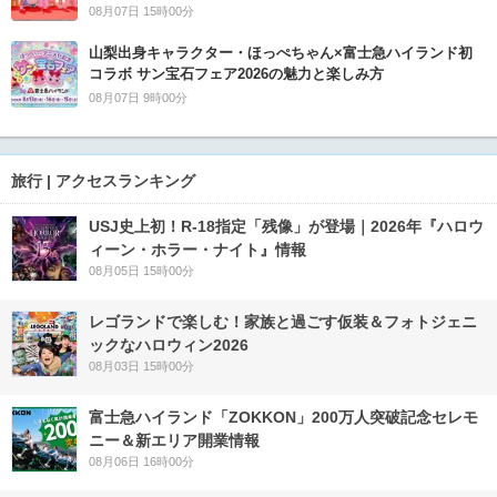
08月07日 15時00分
山梨出身キャラクター・ほっぺちゃん×富士急ハイランド初
コラボ サン宝石フェア2026の魅力と楽しみ方
08月07日 9時00分
旅行 | アクセスランキング
USJ史上初！R-18指定「残像」が登場｜2026年『ハロウ
ィーン・ホラー・ナイト』情報
08月05日 15時00分
レゴランドで楽しむ！家族と過ごす仮装＆フォトジェニ
ックなハロウィン2026
08月03日 15時00分
富士急ハイランド「ZOKKON」200万人突破記念セレモ
ニー＆新エリア開業情報
08月06日 16時00分