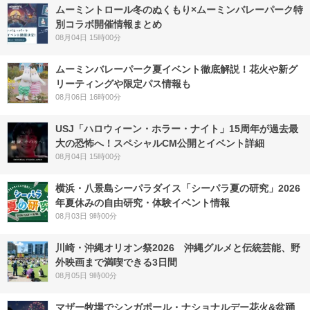
ムーミントロール冬のぬくもり×ムーミンバレーパーク特
別コラボ開催情報まとめ
08月04日 15時00分
ムーミンバレーパーク夏イベント徹底解説！花火や新グ
リーティングや限定パス情報も
08月06日 16時00分
USJ「ハロウィーン・ホラー・ナイト」15周年が過去最
大の恐怖へ！スペシャルCM公開とイベント詳細
08月04日 15時00分
横浜・八景島シーパラダイス「シーパラ夏の研究」2026
年夏休みの自由研究・体験イベント情報
08月03日 9時00分
川崎・沖縄オリオン祭2026 沖縄グルメと伝統芸能、野
外映画まで満喫できる3日間
08月05日 9時00分
マザー牧場でシンガポール・ナショナルデー花火&盆踊