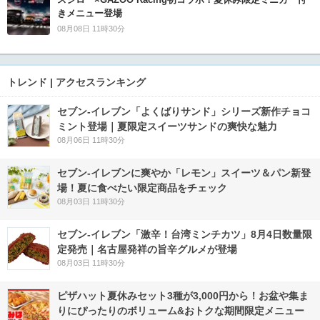
きメニュー登場
08月08日 11時30分
トレンド | アクセスランキング
セブン‐イレブン「よくばりサンド」シリーズ新作チョコ
ミント登場｜夏限定スイーツサンドの爽快な魅力
08月06日 11時30分
セブン‐イレブンに爽やか「レモン」スイーツ＆パン新登
場！夏に食べたい限定商品をチェック
08月03日 11時30分
セブン-イレブン「激辛！台湾ミンチカツ」8月4日数量限
定発売｜名古屋発祥の旨辛グルメが登場
08月03日 11時30分
ピザハット夏休みセット3種が3,000円から！お盆や集ま
りにぴったりのボリューム&おトクな期間限定メニュー