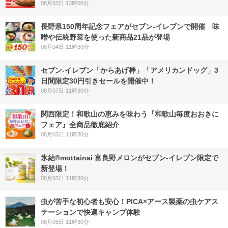
08月03日 13時00分
長野県150周年記念フェアがセブン-イレブンで開催 味
噌や伝統野菜を使った新商品21品が登場
08月04日 11時30分
セブン‐イレブン「からあげ棒」「アメリカンドッグ」3
日間限定30円引きセールを開催中！
08月07日 11時30分
関西限定！和歌山の恵みを味わう『和歌山毎度おおきに
フェア』全商品徹底紹介
08月03日 11時30分
氷結®mottainai 富良野メロンがセブン‐イレブン限定で
新登場！
08月03日 11時30分
虫が苦手な初心者も安心！PICA×アース製薬の虫ケアス
テーションで快適キャンプ体験
08月05日 11時30分