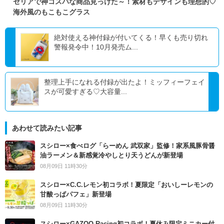
セリアで神コスパな商品見っけた～！素材もデザインも理想的♡
海外風のもこもこグラス
絶対使える神付録が付いてくる！早くも売り切れ
警報発令中！10月発売ム...
整理上手になれる付録が出たよ！ミッフィーフェイ
スが可愛すぎる♡大容量...
あわせて読みたい記事
スシロー×食べログ「らーめん 武双家」監修！家系風豚骨醤
油ラーメン＆新感覚冷やしとり天うどんが新登場
08月09日 11時30分
スシロー×C.C.レモン初コラボ！夏限定「おいしーレモンの
甘酸っぱパフェ」新登場
08月09日 11時30分
スシロー×GAZOO Racing初コラボ！夏休み限定ミニカー付