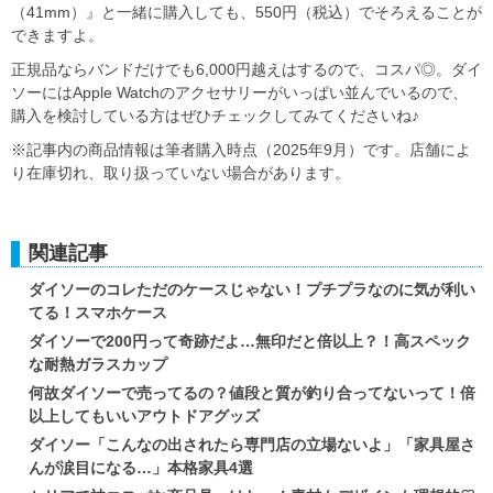
（41mm）』と一緒に購入しても、550円（税込）でそろえることが
できますよ。
正規品ならバンドだけでも6,000円越えはするので、コスパ◎。ダイ
ソーにはApple Watchのアクセサリーがいっぱい並んでいるので、
購入を検討している方はぜひチェックしてみてくださいね♪
※記事内の商品情報は筆者購入時点（2025年9月）です。店舗によ
り在庫切れ、取り扱っていない場合があります。
関連記事
ダイソーのコレただのケースじゃない！プチプラなのに気が利い
てる！スマホケース
ダイソーで200円って奇跡だよ…無印だと倍以上？！高スペック
な耐熱ガラスカップ
何故ダイソーで売ってるの？値段と質が釣り合ってないって！倍
以上してもいいアウトドアグッズ
ダイソー「こんなの出されたら専門店の立場ないよ」「家具屋さ
んが涙目になる…」本格家具4選