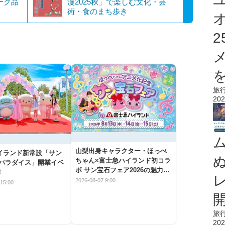
ーク品
漫2025秋」で楽しむ文化・芸
術・食のまち歩き
を
旅
202
山梨出身キャラクター・ほっぺ
イランド新常設「サン
ちゃん×富士急ハイランド初コラ
 パラダイス」開業イベ
ボ サン宝石フェア2026の魅力と
！
楽しみ方
2026-08-07 9:00
15:00
旅
202