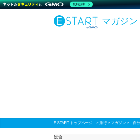
無料診断
マガジン
E START トップページ
>
旅行
>
マガジン
>
自
総合