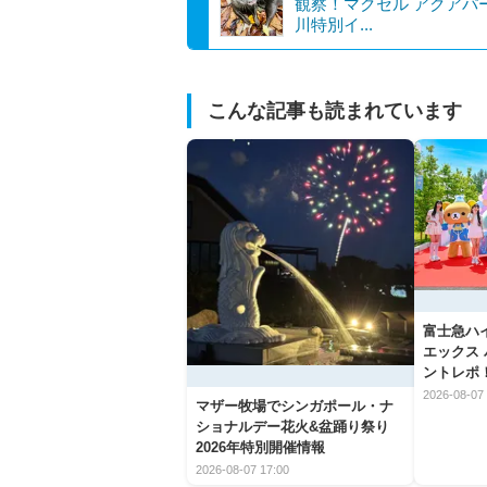
観察！マクセル アクアパ
川特別イ...
こんな記事も読まれています
富士急ハ
エックス
ントレポ
2026-08-07 
マザー牧場でシンガポール・ナ
ショナルデー花火&盆踊り祭り
2026年特別開催情報
2026-08-07 17:00