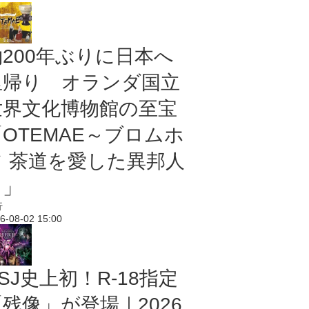
約200年ぶりに日本へ
里帰り オランダ国立
世界文化博物館の至宝
「OTEMAE～ブロムホ
フ 茶道を愛した異邦人
～」
行
6-08-02 15:00
SJ史上初！R-18指定
残像」が登場｜2026