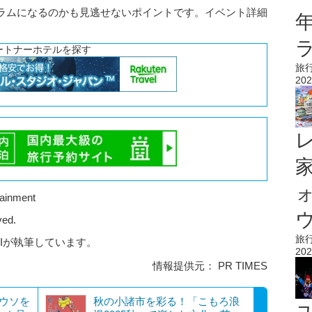
ラムになるのかも見逃せないポイントです。イベント詳細
ートナーホテルを探す
旅
202
tainment
ウ
ved.
旅
AIが執筆しています。
202
情報提供元： PR TIMES
ワウソを
秋の小諸市を彩る！「こもろ浪