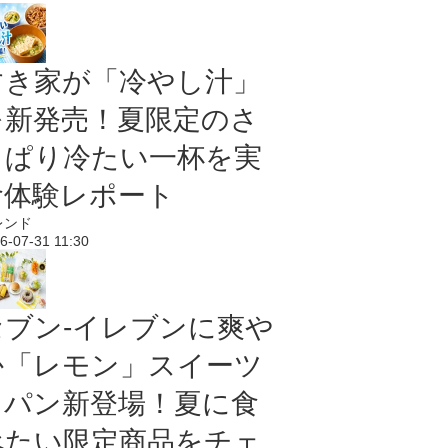
すき家が「冷やし汁」
を新発売！夏限定のさ
っぱり冷たい一杯を実
食体験レポート
レンド
6-07-31 11:30
セブン‐イレブンに爽や
か「レモン」スイーツ
＆パン新登場！夏に食
べたい限定商品をチェ