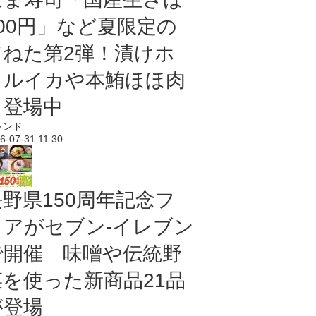
100円」など夏限定の
旨ねた第2弾！漬けホ
タルイカや本鮪ほほ肉
も登場中
レンド
6-07-31 11:30
長野県150周年記念フ
ェアがセブン-イレブン
で開催 味噌や伝統野
菜を使った新商品21品
が登場