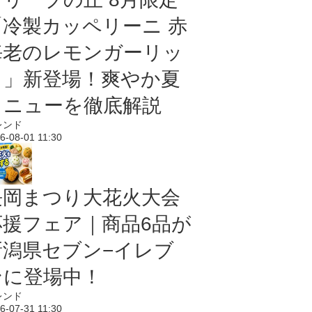
「冷製カッペリーニ 赤
海老のレモンガーリッ
ク」新登場！爽やか夏
メニューを徹底解説
レンド
6-08-01 11:30
長岡まつり大花火大会
応援フェア｜商品6品が
新潟県セブン−イレブ
ンに登場中！
レンド
6-07-31 11:30