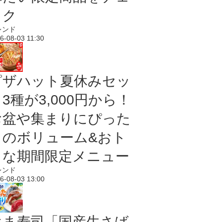
ック
レンド
6-08-03 11:30
ピザハット夏休みセッ
3種が3,000円から！
お盆や集まりにぴった
りのボリューム&おト
クな期間限定メニュー
レンド
6-08-03 13:00
はま寿司「国産生さば