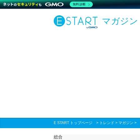
無料診断
マガジン
E START トップページ
>
トレンド
>
マガジン
総合