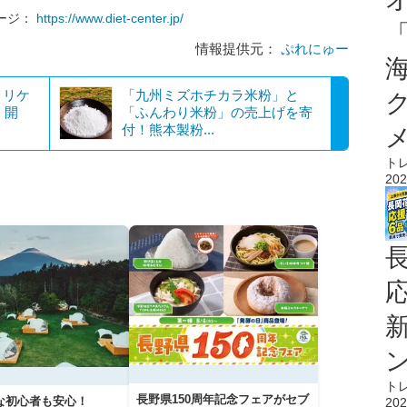
ージ：
https://www.diet-center.jp/
情報提供元：
ぷれにゅー
メリケ
「九州ミズホチカラ米粉」と
」開
「ふんわり米粉」の売上げを寄
付！熊本製粉...
ト
202
ト
長野県150周年記念フェアがセブ
な初心者も安心！
202