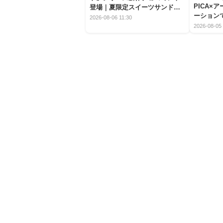
PICA×
登場｜夏限定スイーツサンドの
ーション
爽快な魅力
2026-08-06 11:30
2026-08-05 