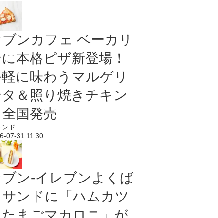
セブンカフェ ベーカリ
ーに本格ピザ新登場！
手軽に味わうマルゲリ
ータ＆照り焼きチキン
を全国発売
レンド
6-07-31 11:30
セブン‐イレブンよくば
りサンドに「ハムカツ
＆たまごマカロニ」が