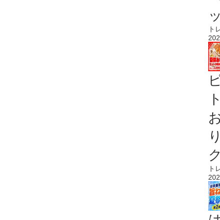
ト
202
ト
ト
202