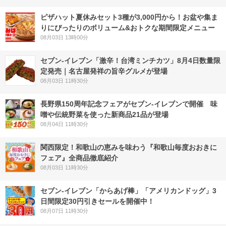
ピザハット夏休みセット3種が3,000円から！お盆や集ま
りにぴったりのボリューム&おトクな期間限定メニュー
08月03日 13時00分
セブン-イレブン「激辛！台湾ミンチカツ」8月4日数量限
定発売｜名古屋発祥の旨辛グルメが登場
08月03日 11時30分
長野県150周年記念フェアがセブン-イレブンで開催 味
噌や伝統野菜を使った新商品21品が登場
08月04日 11時30分
関西限定！和歌山の恵みを味わう『和歌山毎度おおきに
フェア』全商品徹底紹介
08月03日 11時30分
セブン‐イレブン「からあげ棒」「アメリカンドッグ」3
日間限定30円引きセールを開催中！
08月07日 11時30分