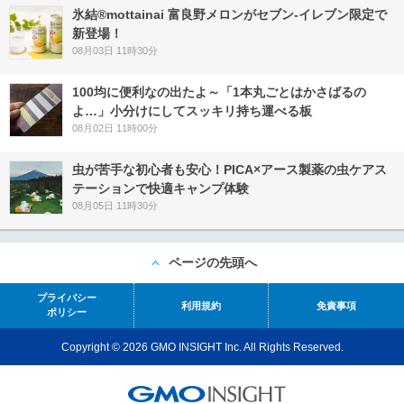
氷結®mottainai 富良野メロンがセブン‐イレブン限定で
新登場！
08月03日 11時30分
100均に便利なの出たよ～「1本丸ごとはかさばるの
よ…」小分けにしてスッキリ持ち運べる板
08月02日 11時00分
虫が苦手な初心者も安心！PICA×アース製薬の虫ケアス
テーションで快適キャンプ体験
08月05日 11時30分
ページの先頭へ
プライバシー
利用規約
免責事項
ポリシー
Copyright © 2026 GMO INSIGHT Inc. All Rights Reserved.