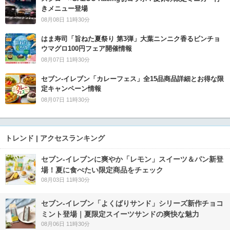
きメニュー登場
08月08日 11時30分
はま寿司「旨ねた夏祭り 第3弾」大葉ニンニク香るビンチョ
ウマグロ100円フェア開催情報
08月07日 11時30分
セブン‐イレブン「カレーフェス」全15品商品詳細とお得な限
定キャンペーン情報
08月07日 11時30分
トレンド | アクセスランキング
セブン‐イレブンに爽やか「レモン」スイーツ＆パン新登
場！夏に食べたい限定商品をチェック
08月03日 11時30分
セブン‐イレブン「よくばりサンド」シリーズ新作チョコ
ミント登場｜夏限定スイーツサンドの爽快な魅力
08月06日 11時30分