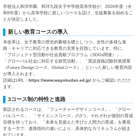
学校法人和洋学園、和洋九段女子中学校高等学校が、2026年度（令
和8年度）から高等学校に新しいコースを設け、生徒募集を始めるこ
とが決定しました。
新しい教育コースの導入
本改革は、女子教育の歴史的蓄積を礎としつつ、女性の多様な進
路・キャリアに対応できる教育の充実を目指しています。特に、
「プロジェクト型活動や社会貢献プログラム（SDGs関連）」、
「グローバル社会に対応する探究活動」、「英語資格試験対策授業
（Future Designコース、Globalコース）」といった新しい教育内容
が導入されます。
詳細はURL：
https://www.wayokudan.ed.jp/
からご確認いただけ
ます。
3コース制の特性と進路
新設されるコースは、「フューチャーデザインコース」、「グロー
バルコース」、「サイエンスコース」の3つ。それぞれが個別の育成
目標を持っており、「未来を見据えた学びと人間力の育成」を重視
する一方で、進路指向の違いにより、具体的なカリキュラムが組ま
れています。