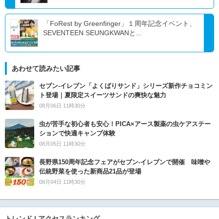
「FoRest by Greenfinger」１周年記念イベント、
SEVENTEEN SEUNGKWANと...
あわせて読みたい記事
セブン‐イレブン「よくばりサンド」シリーズ新作チョコミン
ト登場｜夏限定スイーツサンドの爽快な魅力
08月06日 11時30分
虫が苦手な初心者も安心！PICA×アース製薬の虫ケアステー
ションで快適キャンプ体験
08月05日 11時30分
長野県150周年記念フェアがセブン-イレブンで開催 味噌や
伝統野菜を使った新商品21品が登場
08月04日 11時30分
トレンド | アクセスランキング