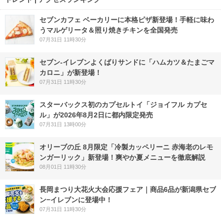
セブンカフェ ベーカリーに本格ピザ新登場！手軽に味わ
うマルゲリータ＆照り焼きチキンを全国発売
07月31日 11時30分
セブン‐イレブンよくばりサンドに「ハムカツ＆たまごマ
カロニ」が新登場！
07月31日 11時30分
スターバックス初のカプセルトイ「ジョイフル カプセ
ル」が2026年8月2日に都内限定発売
07月31日 13時00分
オリーブの丘 8月限定「冷製カッペリーニ 赤海老のレモ
ンガーリック」新登場！爽やか夏メニューを徹底解説
08月01日 11時30分
長岡まつり大花火大会応援フェア｜商品6品が新潟県セブ
ン−イレブンに登場中！
07月31日 11時30分