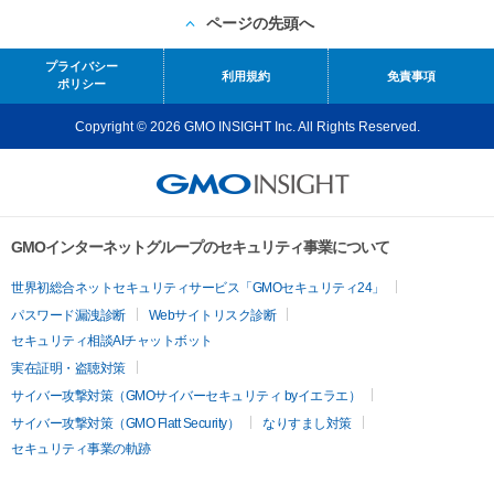
ページの先頭へ
プライバシー
利用規約
免責事項
ポリシー
Copyright © 2026 GMO INSIGHT Inc. All Rights Reserved.
GMOインターネットグループのセキュリティ事業について
世界初総合ネットセキュリティサービス「GMOセキュリティ24」
パスワード漏洩診断
Webサイトリスク診断
セキュリティ相談AIチャットボット
実在証明・盗聴対策
サイバー攻撃対策（GMOサイバーセキュリティ byイエラエ）
サイバー攻撃対策（GMO Flatt Security）
なりすまし対策
セキュリティ事業の軌跡