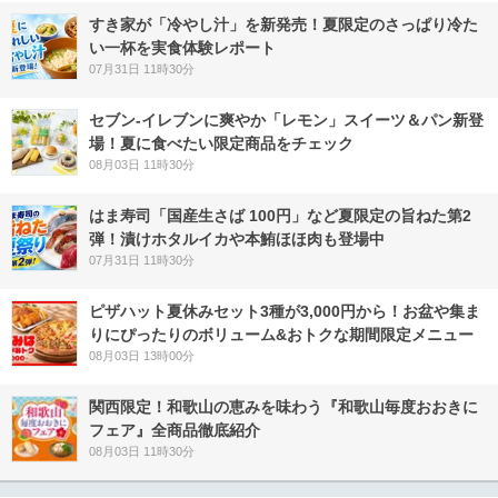
すき家が「冷やし汁」を新発売！夏限定のさっぱり冷た
い一杯を実食体験レポート
07月31日 11時30分
セブン‐イレブンに爽やか「レモン」スイーツ＆パン新登
場！夏に食べたい限定商品をチェック
08月03日 11時30分
はま寿司「国産生さば 100円」など夏限定の旨ねた第2
弾！漬けホタルイカや本鮪ほほ肉も登場中
07月31日 11時30分
ピザハット夏休みセット3種が3,000円から！お盆や集ま
りにぴったりのボリューム&おトクな期間限定メニュー
08月03日 13時00分
関西限定！和歌山の恵みを味わう『和歌山毎度おおきに
フェア』全商品徹底紹介
08月03日 11時30分