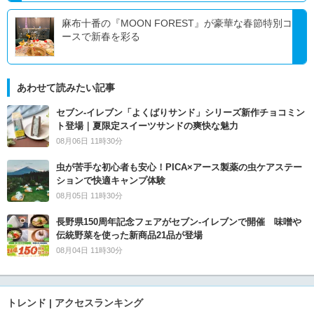
麻布十番の『MOON FOREST』が豪華な春節特別コ
ースで新春を彩る
あわせて読みたい記事
セブン‐イレブン「よくばりサンド」シリーズ新作チョコミン
ト登場｜夏限定スイーツサンドの爽快な魅力
08月06日 11時30分
虫が苦手な初心者も安心！PICA×アース製薬の虫ケアステー
ションで快適キャンプ体験
08月05日 11時30分
長野県150周年記念フェアがセブン-イレブンで開催 味噌や
伝統野菜を使った新商品21品が登場
08月04日 11時30分
トレンド | アクセスランキング