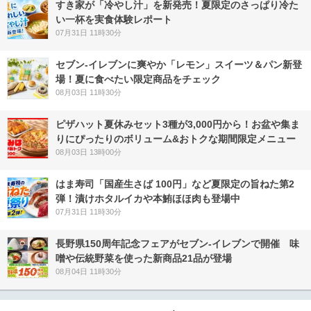
すき家が「冷やし汁」を新発売！夏限定のさっぱり冷た
い一杯を実食体験レポート
07月31日 11時30分
セブン‐イレブンに爽やか「レモン」スイーツ＆パン新登
場！夏に食べたい限定商品をチェック
08月03日 11時30分
ピザハット夏休みセット3種が3,000円から！お盆や集ま
りにぴったりのボリューム&おトクな期間限定メニュー
08月03日 13時00分
はま寿司「国産生さば 100円」など夏限定の旨ねた第2
弾！漬けホタルイカや本鮪ほほ肉も登場中
07月31日 11時30分
長野県150周年記念フェアがセブン-イレブンで開催 味
噌や伝統野菜を使った新商品21品が登場
08月04日 11時30分