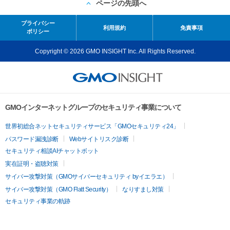
ページの先頭へ
プライバシー
利用規約
免責事項
ポリシー
Copyright © 2026 GMO INSIGHT Inc. All Rights Reserved.
GMOインターネットグループのセキュリティ事業について
世界初総合ネットセキュリティサービス「GMOセキュリティ24」
パスワード漏洩診断
Webサイトリスク診断
セキュリティ相談AIチャットボット
実在証明・盗聴対策
サイバー攻撃対策（GMOサイバーセキュリティ byイエラエ）
サイバー攻撃対策（GMO Flatt Security）
なりすまし対策
セキュリティ事業の軌跡