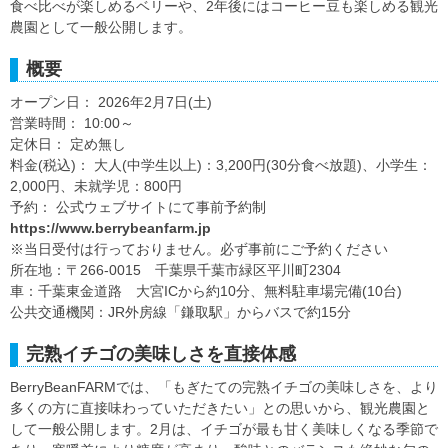
食べ比べが楽しめるベリーや、2年後にはコーヒー豆も楽しめる観光
農園として一般公開します。
概要
オープン日： 2026年2月7日(土)
営業時間： 10:00～
定休日： 定め無し
料金(税込)： 大人(中学生以上)：3,200円(30分食べ放題)、小学生：
2,000円、未就学児：800円
予約： 公式ウェブサイトにて事前予約制
https://www.berrybeanfarm.jp
※当日受付は行っておりません。必ず事前にご予約ください
所在地：〒266-0015 千葉県千葉市緑区平川町2304
車：千葉東金道路 大宮ICから約10分、無料駐車場完備(10台)
公共交通機関：JR外房線「鎌取駅」からバスで約15分
完熟イチゴの美味しさを直接体感
BerryBeanFARMでは、「もぎたての完熟イチゴの美味しさを、より
多くの方に直接味わっていただきたい」との思いから、観光農園と
して一般公開します。2月は、イチゴが最も甘く美味しくなる季節で