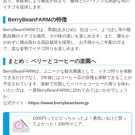
あり、寒暖差により糖度が高まり、酸味とのバランスも絶妙な旬の
イチゴを提供します。
BerryBeanFARMの特徴
BerryBeanFARMでは、章姫(あきひめ)、紅ほっぺ、よつぼし等の複
数品種のイチゴを栽培、その味の違いを楽しめます。また、腰をか
がめずに摘み取れる高設栽培を採用し、お子様からご年配の方ま
で、楽な姿勢でイチゴ狩りを楽しめます。
まとめ： ベリーとコーヒーの楽園へ
BerryBeanFARMは、ユニークな観光農園として、イチゴ狩りを体験
できるだけでなく、2年後にはコーヒー豆の収穫も体験できることが
予定されています。新鮮で完熟したベリーとコーヒーの香りを味わ
いたい方は、一度BerryBeanFARMに訪れてみてはいかがでしょう
か。
公式サイト：
https://www.berrybeanfarm.jp
1000円ってビビっちゃったよ！勇気いるけど買っ
てよかった！100均マニア...