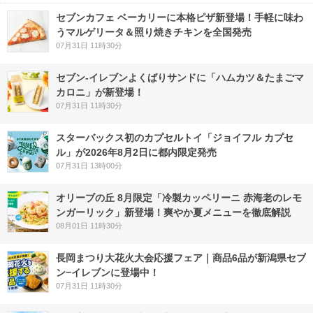
セブンカフェ ベーカリーに本格ピザ新登場！手軽に味わ
うマルゲリータ＆照り焼きチキンを全国発売
07月31日 11時30分
セブン‐イレブンよくばりサンドに「ハムカツ＆たまごマ
カロニ」が新登場！
07月31日 11時30分
スターバックス初のカプセルトイ「ジョイフル カプセ
ル」が2026年8月2日に都内限定発売
07月31日 13時00分
オリーブの丘 8月限定「冷製カッペリーニ 赤海老のレモ
ンガーリック」新登場！爽やか夏メニューを徹底解説
08月01日 11時30分
長岡まつり大花火大会応援フェア｜商品6品が新潟県セブ
ン−イレブンに登場中！
07月31日 11時30分