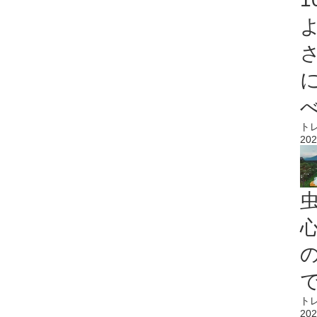
ト
202
心
ト
202