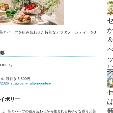
ernoon Teaが、苺とハーブを組み合わせた特別なアフタヌーンティーを3
要
LIBER」
ト
202
1種付き 5,800円
ent/2026_strawberry_afternoontea/
イボリー
ernoon Tea」では、苺とハーブの組み合わせから生まれる爽やかな香りと美