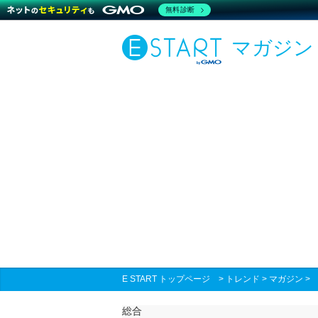
無料診断
マガジン
E START トップページ
>
トレンド
>
マガジン
総合