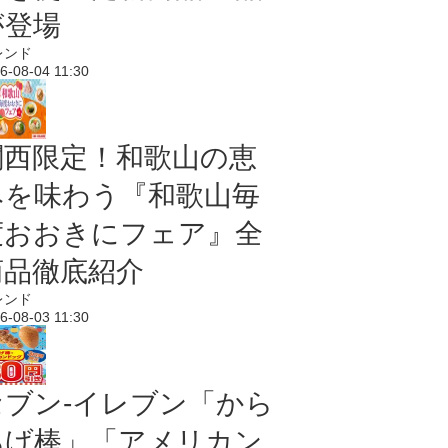
が登場
レンド
6-08-04 11:30
関西限定！和歌山の恵
みを味わう『和歌山毎
度おおきにフェア』全
商品徹底紹介
レンド
6-08-03 11:30
セブン‐イレブン「から
あげ棒」「アメリカン