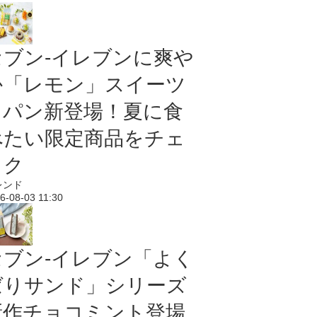
セブン‐イレブンに爽や
か「レモン」スイーツ
＆パン新登場！夏に食
べたい限定商品をチェ
ック
レンド
6-08-03 11:30
セブン‐イレブン「よく
ばりサンド」シリーズ
新作チョコミント登場