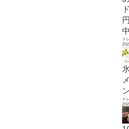
ト
202
氷
ト
202