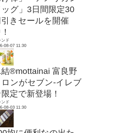
ドッグ」3日間限定30
円引きセールを開催
中！
レンド
6-08-07 11:30
結®mottainai 富良野
メロンがセブン‐イレブ
ン限定で新登場！
レンド
6-08-03 11:30
100均に便利なの出た