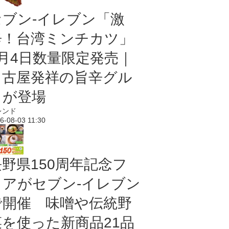
セブン-イレブン「激
辛！台湾ミンチカツ」
8月4日数量限定発売｜
名古屋発祥の旨辛グル
メが登場
レンド
6-08-03 11:30
長野県150周年記念フ
ェアがセブン-イレブン
で開催 味噌や伝統野
菜を使った新商品21品