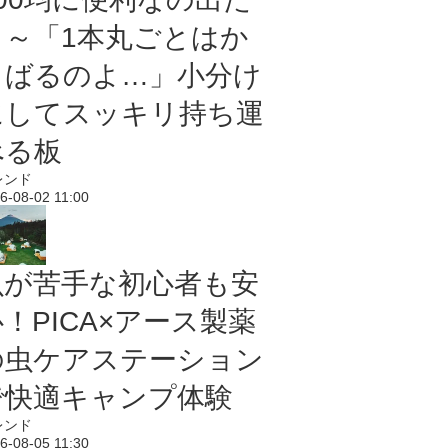
よ～「1本丸ごとはか
さばるのよ…」小分け
にしてスッキリ持ち運
べる板
レンド
6-08-02 11:00
虫が苦手な初心者も安
！PICA×アース製薬
の虫ケアステーション
で快適キャンプ体験
レンド
6-08-05 11:30