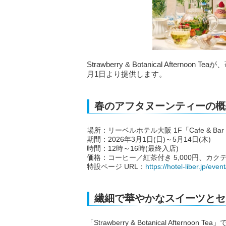
Strawberry & Botanical Aft
月1日より提供します。
春のアフタヌーンティーの概
場所：リーベルホテル大阪 1F「Cafe & Bar 
期間：2026年3月1日(日)～5月14日(木)
時間：12時～16時(最終入店)
価格：コーヒー／紅茶付き 5,000円、カクテル
特設ページ URL：
https://hotel-liber.jp/ev
繊細で華やかなスイーツとセ
「Strawberry & Botanical Aft