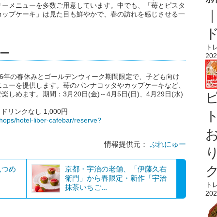
リーメニューを多数ご用意しています。中でも、「苺とピスタ
カップケーキ」は見た目も鮮やかで、春の訪れを感じさせる一
ト
ー
202
n Tea」は、2026年の春休みとゴールデンウィーク期間限定で、子ども向け
ニューを提供します。苺のパンナコッタやカップケーキなど、
めます。期間：3月20日(金)～4月5日(日)、4月29日(水)
ドリンクなし 1,000円
ト
hops/hotel-liber-cafebar/reserve?
情報提供元：
ぷれにゅー
見つめ
京都・宇治の老舗、「伊藤久右
衛門」から春限定・新作「宇治
ト
抹茶いちご...
202