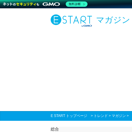
無料診断
マガジン
E START トップページ
>
トレンド
>
マガジン
総合