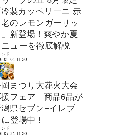
「冷製カッペリーニ 赤
海老のレモンガーリッ
ク」新登場！爽やか夏
メニューを徹底解説
レンド
6-08-01 11:30
長岡まつり大花火大会
応援フェア｜商品6品が
新潟県セブン−イレブ
ンに登場中！
レンド
6-07-31 11:30