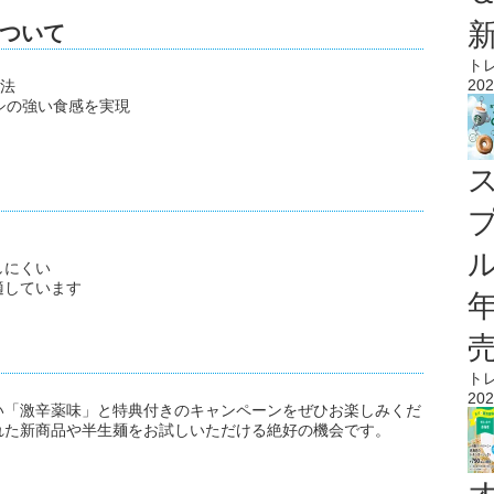
ついて
ト
202
製法
シの強い食感を実現
ル
しにくい
適しています
ト
202
い「激辛薬味」と特典付きのキャンペーンをぜひお楽しみくだ
れた新商品や半生麺をお試しいただける絶好の機会です。