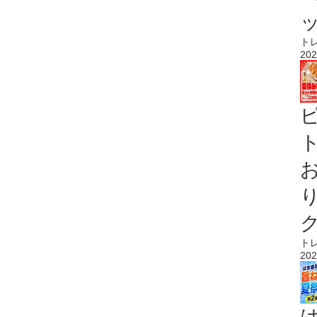
ト
202
ト
ト
202