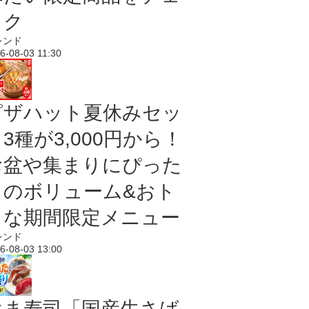
ック
レンド
6-08-03 11:30
ピザハット夏休みセッ
3種が3,000円から！
お盆や集まりにぴった
りのボリューム&おト
クな期間限定メニュー
レンド
6-08-03 13:00
はま寿司「国産生さば