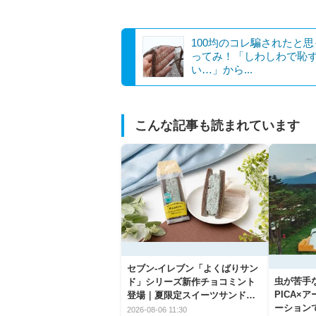
100均のコレ騙されたと
ってみ！「しわしわで恥
い…」から...
こんな記事も読まれています
セブン‐イレブン「よくばりサン
虫が苦手
ド」シリーズ新作チョコミント
PICA×
登場｜夏限定スイーツサンドの
ーション
爽快な魅力
2026-08-06 11:30