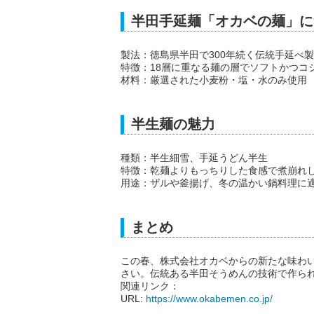
半田手延麺「オカベの麺」に
製法：徳島県半田で300年続く伝統手延べ
特徴：18層に重なる麺の層でソフトかつコ
材料：厳選された小麦粉・塩・水のみ使用
半生麺の魅力
種類：半生細雪、手延うどん半生
特徴：乾麺よりもっちりした食感で煮崩れ
用途：ザルや釜揚げ、冬の温かい鍋料理に
まとめ
この春、株式会社オカベからの新たな味わ
さい。伝統ある半田そうめんの技術で作ら
関連リンク：
URL:
https://www.okabemen.co.jp/