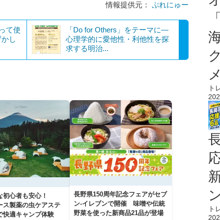
情報提供元：
ぷれにゅー
思って使
「Do for Others」をテーマに―
ずかし
心理学的に愛他性・利他性を探
求する明治...
ト
202
長野県150周年記念フェアがセブ
な初心者も安心！
ン-イレブンで開催 味噌や伝統
アース製薬の虫ケアステ
ト
野菜を使った新商品21品が登場
で快適キャンプ体験
202