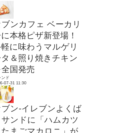
セブンカフェ ベーカリ
ーに本格ピザ新登場！
手軽に味わうマルゲリ
ータ＆照り焼きチキン
を全国発売
レンド
6-07-31 11:30
セブン‐イレブンよくば
りサンドに「ハムカツ
＆たまごマカロニ」が