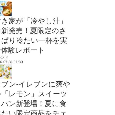
すき家が「冷やし汁」
を新発売！夏限定のさ
っぱり冷たい一杯を実
食体験レポート
レンド
6-07-31 11:30
セブン‐イレブンに爽や
か「レモン」スイーツ
＆パン新登場！夏に食
べたい限定商品をチェ