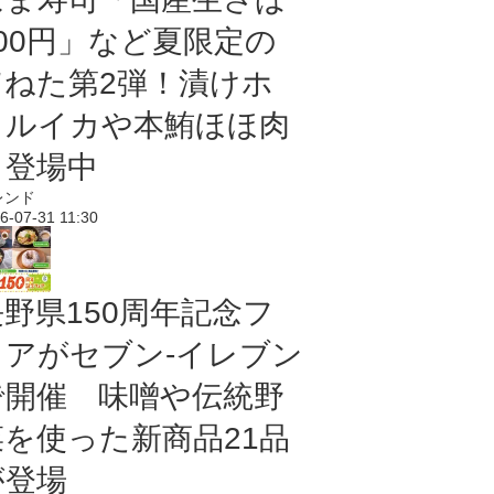
100円」など夏限定の
旨ねた第2弾！漬けホ
タルイカや本鮪ほほ肉
も登場中
レンド
6-07-31 11:30
長野県150周年記念フ
ェアがセブン-イレブン
で開催 味噌や伝統野
菜を使った新商品21品
が登場