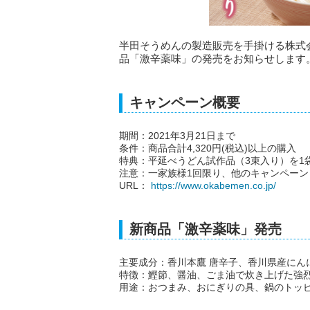
半田そうめんの製造販売を手掛ける株式
品「激辛薬味」の発売をお知らせします
キャンペーン概要
期間：2021年3月21日まで
条件：商品合計4,320円(税込)以上の購入
特典：平延べうどん試作品（3束入り）を1
注意：一家族様1回限り、他のキャンペーン
URL：
https://www.okabemen.co.jp/
新商品「激辛薬味」発売
主要成分：香川本鷹 唐辛子、香川県産にん
特徴：鰹節、醤油、ごま油で炊き上げた強
用途：おつまみ、おにぎりの具、鍋のトッ