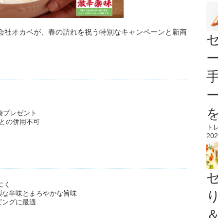
会社オカベが、春の訪れを祝う特別なキャンペーンと新商
。
袋プレゼント
との併用不可
ト
202
にく
烈な辛味とまろやかな旨味
ピングに最適