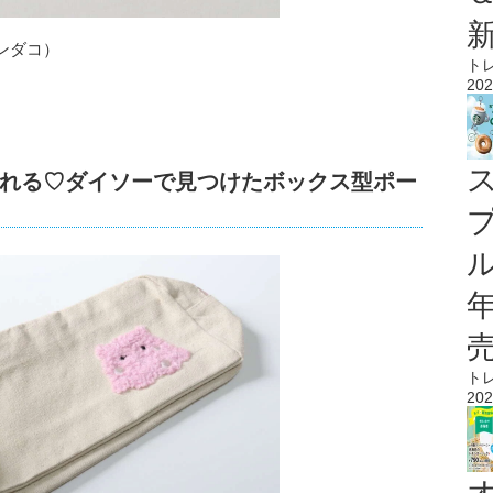
ンダコ）
ト
202
れる♡ダイソーで見つけたボックス型ポー
ル
ト
202