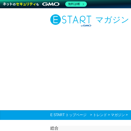
無料診断
マガジン
E START トップページ
>
トレンド
>
マガジン
総合