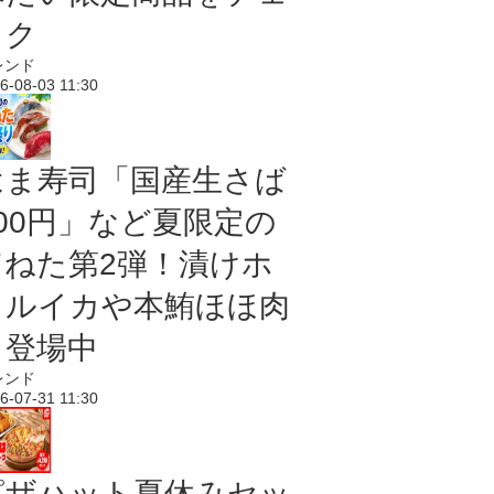
ック
レンド
6-08-03 11:30
はま寿司「国産生さば
100円」など夏限定の
旨ねた第2弾！漬けホ
タルイカや本鮪ほほ肉
も登場中
レンド
6-07-31 11:30
ピザハット夏休みセッ