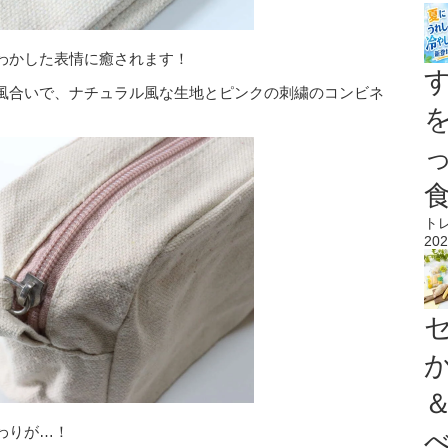
わかした表情に癒されます！
風合いで、ナチュラル風な生地とピンクの刺繍のコンビネ
ト
202
わりが…！