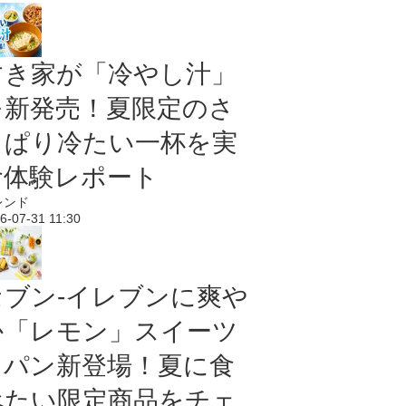
すき家が「冷やし汁」
を新発売！夏限定のさ
っぱり冷たい一杯を実
食体験レポート
レンド
6-07-31 11:30
セブン‐イレブンに爽や
か「レモン」スイーツ
＆パン新登場！夏に食
べたい限定商品をチェ