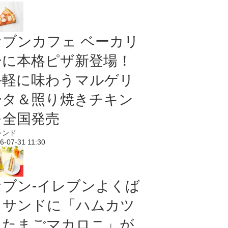
セブンカフェ ベーカリ
ーに本格ピザ新登場！
手軽に味わうマルゲリ
ータ＆照り焼きチキン
を全国発売
レンド
6-07-31 11:30
セブン‐イレブンよくば
りサンドに「ハムカツ
＆たまごマカロニ」が