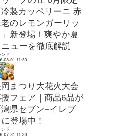
「冷製カッペリーニ 赤
海老のレモンガーリッ
ク」新登場！爽やか夏
メニューを徹底解説
レンド
6-08-01 11:30
長岡まつり大花火大会
応援フェア｜商品6品が
新潟県セブン−イレブ
ンに登場中！
レンド
6-07-31 11:30