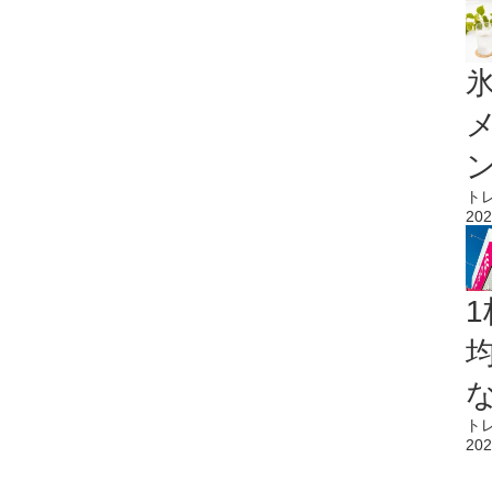
氷
ト
202
1
ト
202