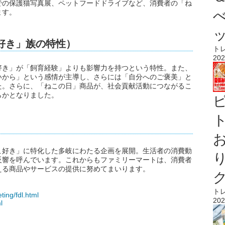
での保護猫写真展、ペットフードドライブなど、消費者の「ね
ます。
好き」族の特性）
ト
202
好き」が「飼育経験」よりも影響力を持つという特性。また、
いから」という感情が主導し、さらには「自分へのご褒美」と
た。さらに、「ねこの日」商品が、社会貢献活動につながるこ
らかとなりました。
ト
こ好き」に特化した多岐にわたる企画を展開。生活者の消費動
反響を呼んでいます。これからもファミリーマートは、消費者
える商品やサービスの提供に努めてまいります。
ト
ing/fdl.html
202
l