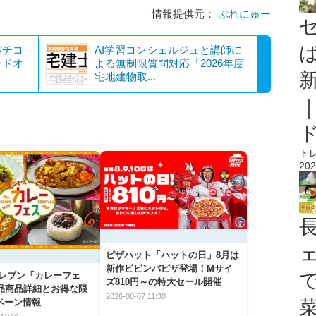
情報提供元：
ぷれにゅー
バチコ
AI学習コンシェルジュと講師に
ンドオ
よる無制限質問対応「2026年度
宅地建物取...
ト
202
ピザハット「ハットの日」8月は
新作ビビンバピザ登場！Mサイ
イレブン「カレーフェ
ズ810円～の特大セール開催
5品商品詳細とお得な限
2026-08-07 11:30
ペーン情報