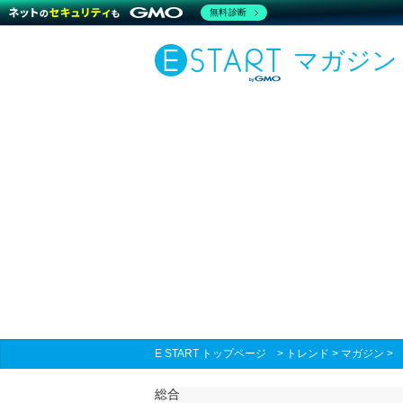
無料診断
マガジン
E START トップページ
>
トレンド
>
マガジン
総合