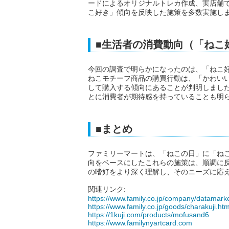
ードによるオリジナルトレカ作成、実店舗
こ好き」傾向を反映した施策を多数実施し
■生活者の消費動向（「ねこ
今回の調査で明らかになったのは、「ねこ
ねこモチーフ商品の購買行動は、「かわい
して購入する傾向にあることが判明しまし
とに消費者が期待感を持っていることも明
■まとめ
ファミリーマートは、「ねこの日」に「ね
向をベースにしたこれらの施策は、順調に
の嗜好をより深く理解し、そのニーズに応
関連リンク:
https://www.family.co.jp/company/datamarket
https://www.family.co.jp/goods/charakuji.htm
https://1kuji.com/products/mofusand6
https://www.familynyartcard.com