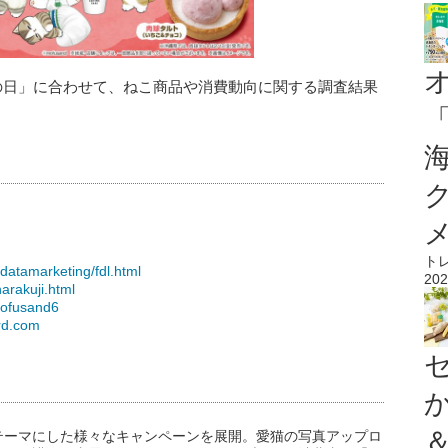
この日」に合わせて、ねこ商品や消費動向に関する調査結果
ト
datamarketing/fdl.html
202
harakuji.html
mofusand6
ard.com
テーマにした様々なキャンペーンを展開。愛猫の写真アップロ