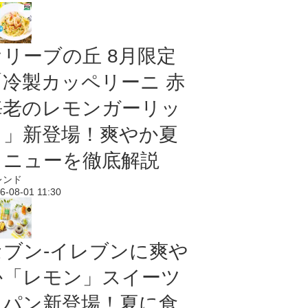
オリーブの丘 8月限定
「冷製カッペリーニ 赤
海老のレモンガーリッ
ク」新登場！爽やか夏
メニューを徹底解説
レンド
6-08-01 11:30
セブン‐イレブンに爽や
か「レモン」スイーツ
＆パン新登場！夏に食