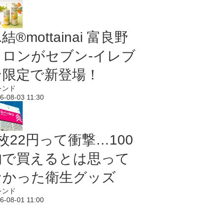
結®mottainai 富良野
メロンがセブン‐イレブ
ン限定で新登場！
レンド
6-08-03 11:30
枚22円って衝撃…100
均で買えるとは思って
なかった衛生グッズ
レンド
6-08-01 11:00