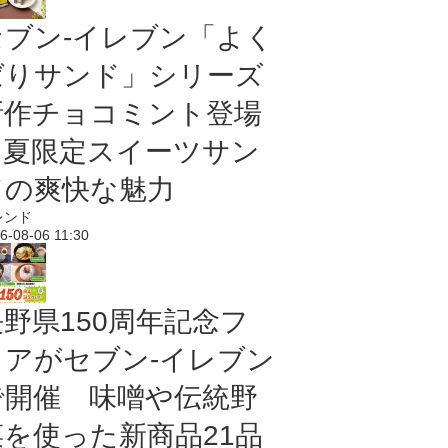
セブン‐イレブン「よく
ばりサンド」シリーズ
新作チョコミント登場
｜夏限定スイーツサン
ドの爽快な魅力
レンド
6-08-06 11:30
長野県150周年記念フ
ェアがセブン-イレブン
で開催 味噌や伝統野
菜を使った新商品21品