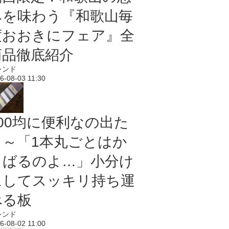
みを味わう『和歌山毎
度おおきにフェア』全
商品徹底紹介
レンド
6-08-03 11:30
100均に便利なの出た
よ～「1本丸ごとはか
さばるのよ…」小分け
にしてスッキリ持ち運
べる板
レンド
6-08-02 11:00