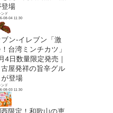
が登場
レンド
6-08-04 11:30
セブン-イレブン「激
辛！台湾ミンチカツ」
8月4日数量限定発売｜
名古屋発祥の旨辛グル
メが登場
レンド
6-08-03 11:30
関西限定！和歌山の恵