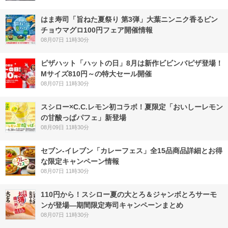
はま寿司「旨ねた夏祭り 第3弾」大葉ニンニク香るビン
チョウマグロ100円フェア開催情報
08月07日 11時30分
ピザハット「ハットの日」8月は新作ビビンバピザ登場！
Mサイズ810円～の特大セール開催
08月07日 11時30分
スシロー×C.C.レモン初コラボ！夏限定「おいしーレモン
の甘酸っぱパフェ」新登場
08月09日 11時30分
セブン‐イレブン「カレーフェス」全15品商品詳細とお得
な限定キャンペーン情報
08月07日 11時30分
110円から！スシロー夏の大とろ＆ジャンボとろサーモ
ンが登場―期間限定寿司キャンペーンまとめ
08月07日 11時30分