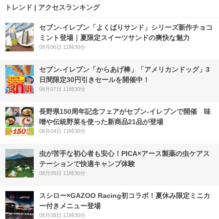
トレンド | アクセスランキング
セブン‐イレブン「よくばりサンド」シリーズ新作チョコ
ミント登場｜夏限定スイーツサンドの爽快な魅力
08月06日 11時30分
セブン‐イレブン「からあげ棒」「アメリカンドッグ」3
日間限定30円引きセールを開催中！
08月07日 11時30分
長野県150周年記念フェアがセブン-イレブンで開催 味
噌や伝統野菜を使った新商品21品が登場
08月04日 11時30分
虫が苦手な初心者も安心！PICA×アース製薬の虫ケアス
テーションで快適キャンプ体験
08月05日 11時30分
スシロー×GAZOO Racing初コラボ！夏休み限定ミニカ
ー付きメニュー登場
08月08日 11時30分