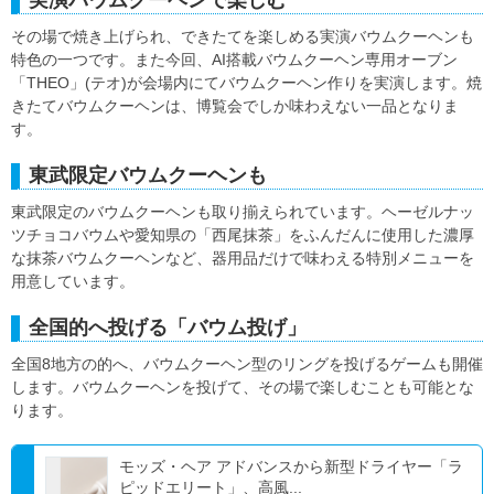
実演バウムクーヘンで楽しむ
その場で焼き上げられ、できたてを楽しめる実演バウムクーヘンも
特色の一つです。また今回、AI搭載バウムクーヘン専用オーブン
「THEO」(テオ)が会場内にてバウムクーヘン作りを実演します。焼
きたてバウムクーヘンは、博覧会でしか味わえない一品となりま
す。
東武限定バウムクーヘンも
東武限定のバウムクーヘンも取り揃えられています。ヘーゼルナッ
ツチョコバウムや愛知県の「西尾抹茶」をふんだんに使用した濃厚
な抹茶バウムクーヘンなど、器用品だけで味わえる特別メニューを
用意しています。
全国的へ投げる「バウム投げ」
全国8地方の的へ、バウムクーヘン型のリングを投げるゲームも開催
します。バウムクーヘンを投げて、その場で楽しむことも可能とな
ります。
モッズ・ヘア アドバンスから新型ドライヤー「ラ
ピッドエリート」、高風...