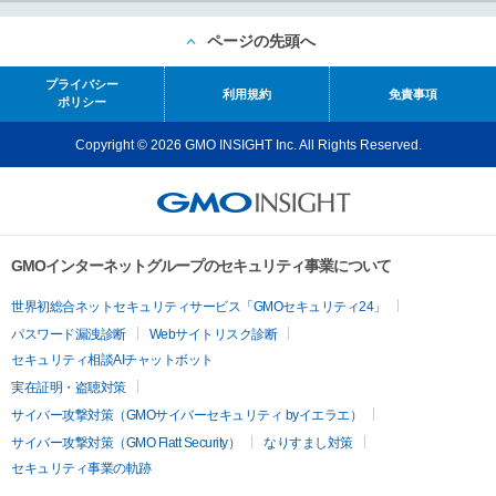
ページの先頭へ
プライバシー
利用規約
免責事項
ポリシー
Copyright © 2026 GMO INSIGHT Inc. All Rights Reserved.
GMOインターネットグループのセキュリティ事業について
世界初総合ネットセキュリティサービス「GMOセキュリティ24」
パスワード漏洩診断
Webサイトリスク診断
セキュリティ相談AIチャットボット
実在証明・盗聴対策
サイバー攻撃対策（GMOサイバーセキュリティ byイエラエ）
サイバー攻撃対策（GMO Flatt Security）
なりすまし対策
セキュリティ事業の軌跡