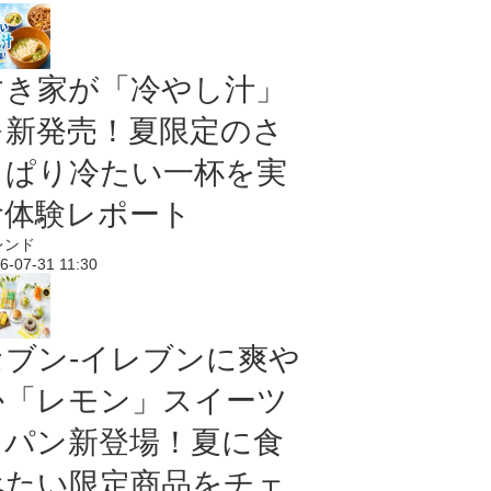
すき家が「冷やし汁」
を新発売！夏限定のさ
っぱり冷たい一杯を実
食体験レポート
レンド
6-07-31 11:30
セブン‐イレブンに爽や
か「レモン」スイーツ
＆パン新登場！夏に食
べたい限定商品をチェ