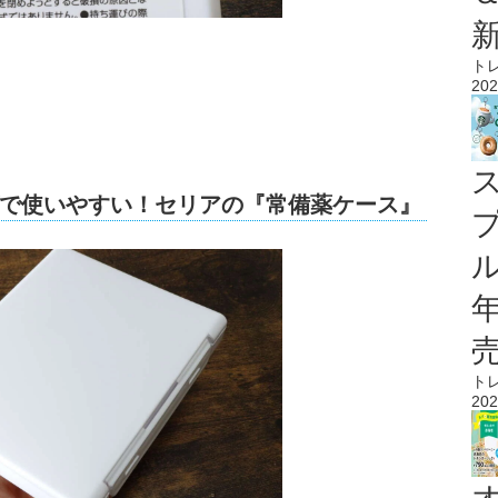
ト
202
で使いやすい！セリアの『常備薬ケース』
ル
ト
202