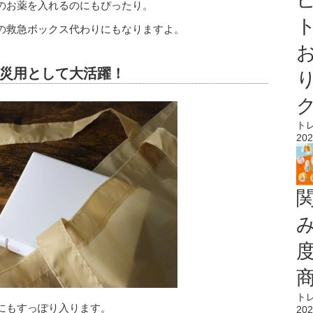
のお薬を入れるのにもぴったり。
ト
の救急ボックス代わりにもなりますよ。
災用として大活躍！
ト
202
ト
にもすっぽり入ります。
202