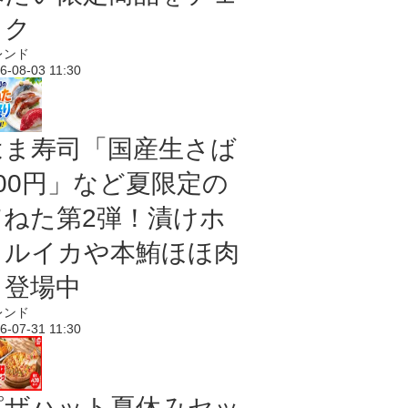
ック
レンド
6-08-03 11:30
はま寿司「国産生さば
100円」など夏限定の
旨ねた第2弾！漬けホ
タルイカや本鮪ほほ肉
も登場中
レンド
6-07-31 11:30
ピザハット夏休みセッ