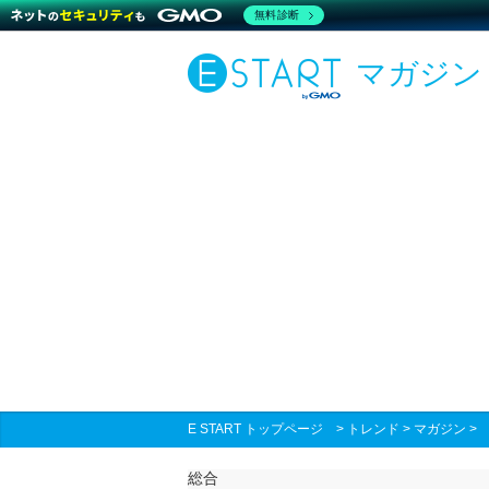
無料診断
マガジン
E START トップページ
>
トレンド
>
マガジン
総合