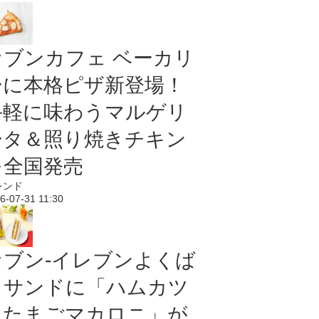
セブンカフェ ベーカリ
ーに本格ピザ新登場！
手軽に味わうマルゲリ
ータ＆照り焼きチキン
を全国発売
レンド
6-07-31 11:30
セブン‐イレブンよくば
りサンドに「ハムカツ
＆たまごマカロニ」が