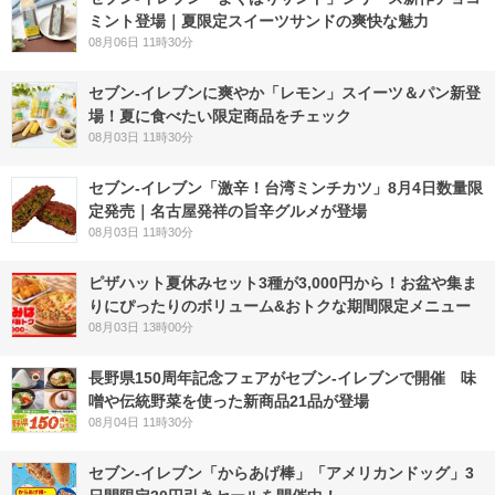
ミント登場｜夏限定スイーツサンドの爽快な魅力
08月06日 11時30分
セブン‐イレブンに爽やか「レモン」スイーツ＆パン新登
場！夏に食べたい限定商品をチェック
08月03日 11時30分
セブン-イレブン「激辛！台湾ミンチカツ」8月4日数量限
定発売｜名古屋発祥の旨辛グルメが登場
08月03日 11時30分
ピザハット夏休みセット3種が3,000円から！お盆や集ま
りにぴったりのボリューム&おトクな期間限定メニュー
08月03日 13時00分
長野県150周年記念フェアがセブン-イレブンで開催 味
噌や伝統野菜を使った新商品21品が登場
08月04日 11時30分
セブン‐イレブン「からあげ棒」「アメリカンドッグ」3