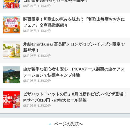
日間限定30円引きセールを開催中！
08月07日 11時30分
関西限定！和歌山の恵みを味わう『和歌山毎度おおきに
フェア』全商品徹底紹介
08月03日 11時30分
氷結®mottainai 富良野メロンがセブン‐イレブン限定で
新登場！
08月03日 11時30分
虫が苦手な初心者も安心！PICA×アース製薬の虫ケアス
テーションで快適キャンプ体験
08月05日 11時30分
ピザハット「ハットの日」8月は新作ビビンバピザ登場！
Mサイズ810円～の特大セール開催
08月07日 11時30分
ページの先頭へ