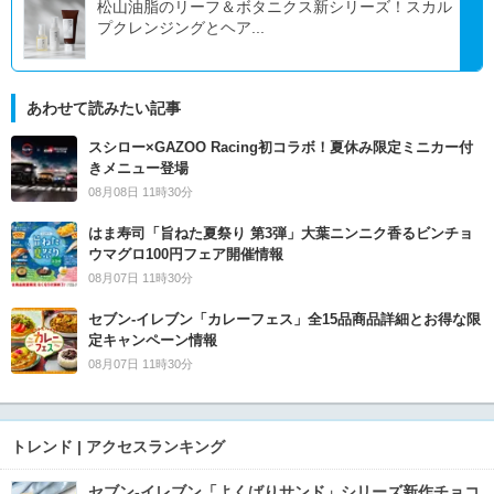
松山油脂のリーフ＆ボタニクス新シリーズ！スカル
プクレンジングとヘア...
あわせて読みたい記事
スシロー×GAZOO Racing初コラボ！夏休み限定ミニカー付
きメニュー登場
08月08日 11時30分
はま寿司「旨ねた夏祭り 第3弾」大葉ニンニク香るビンチョ
ウマグロ100円フェア開催情報
08月07日 11時30分
セブン‐イレブン「カレーフェス」全15品商品詳細とお得な限
定キャンペーン情報
08月07日 11時30分
トレンド | アクセスランキング
セブン‐イレブン「よくばりサンド」シリーズ新作チョコ