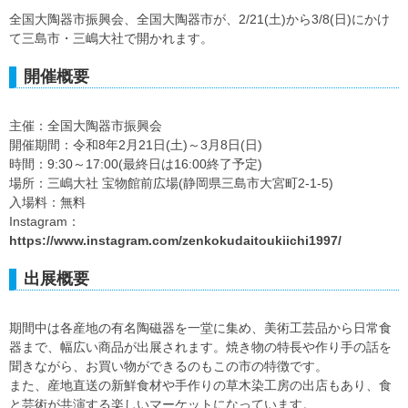
全国大陶器市振興会、全国大陶器市が、2/21(土)から3/8(日)にかけ
て三島市・三嶋大社で開かれます。
開催概要
主催：全国大陶器市振興会
開催期間：令和8年2月21日(土)～3月8日(日)
時間：9:30～17:00(最終日は16:00終了予定)
場所：三嶋大社 宝物館前広場(静岡県三島市大宮町2-1-5)
入場料：無料
Instagram：
https://www.instagram.com/zenkokudaitoukiichi1997/
出展概要
期間中は各産地の有名陶磁器を一堂に集め、美術工芸品から日常食
器まで、幅広い商品が出展されます。焼き物の特長や作り手の話を
聞きながら、お買い物ができるのもこの市の特徴です。
また、産地直送の新鮮食材や手作りの草木染工房の出店もあり、食
と芸術が共演する楽しいマーケットになっています。