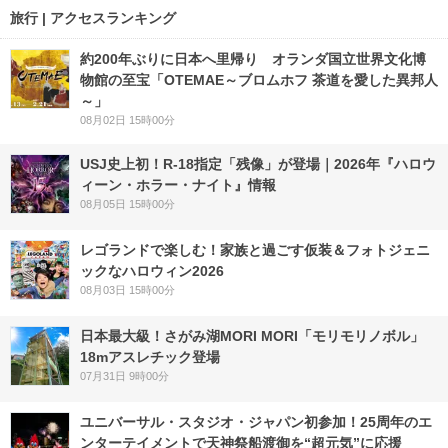
旅行 | アクセスランキング
約200年ぶりに日本へ里帰り オランダ国立世界文化博
物館の至宝「OTEMAE～ブロムホフ 茶道を愛した異邦人
～」
08月02日 15時00分
USJ史上初！R-18指定「残像」が登場｜2026年『ハロウ
ィーン・ホラー・ナイト』情報
08月05日 15時00分
レゴランドで楽しむ！家族と過ごす仮装＆フォトジェニ
ックなハロウィン2026
08月03日 15時00分
日本最大級！さがみ湖MORI MORI「モリモリノボル」
18mアスレチック登場
07月31日 9時00分
ユニバーサル・スタジオ・ジャパン初参加！25周年のエ
ンターテイメントで天神祭船渡御を“超元気”に応援