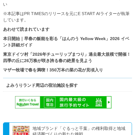
い
※本記事はPR TIMESのリリースを元にE START AIライターが執筆
しています。
あわせて読まれています
本日開始｜早春の飯能を彩る「はんのう Yellow Week」2026 イベ
ント詳細ガイド
東京ドイツ村「2026年チューリップまつり」過去最大規模で開催！
四季の丘に26万株が咲き誇る春の絶景を見よう
マザー牧場で春を満喫！350万本の菜の花が見頃入り
よみうりランド周辺の宿泊施設を探す
地域ブランド「ぐるっと千葉」の権利取得と地域
経済圏づくりの新たな挑戦