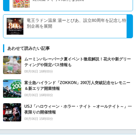
竜王ラドン温泉 湯ーとぴあ、設立80周年を記念し特
別企画を展開
あわせて読みたい記事
ムーミンバレーパーク夏イベント徹底解説！花火や新グリー
ティングや限定パス情報も
08月06日 16時00分
富士急ハイランド「ZOKKON」200万人突破記念セレモニー
＆新エリア開業情報
08月06日 16時00分
USJ「ハロウィーン・ホラー・ナイト ～オールナイト～」一
夜限りの開催情報
08月06日 15時00分