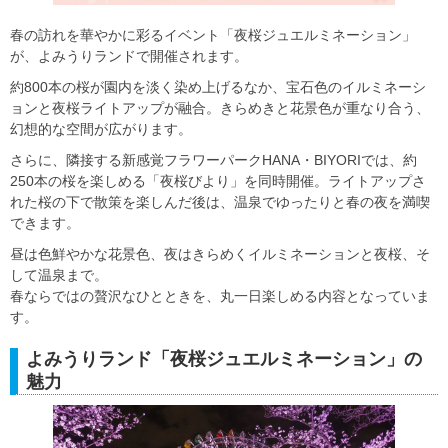
春の訪れを華やかに彩るイベント「夜桜ジュエルミネーション」
が、よみうりランドで開催されます。
約800本の桜が園内を淡く染め上げるなか、宝石色のイルミネーシ
ョンと夜桜ライトアップが融合。きらめきと花景色が重なり合う、
幻想的な空間が広がります。
さらに、隣接する新感覚フラワーパークHANA・BIYORIでは、約
250本の桜を楽しめる「夜桜びより」を同時開催。ライトアップさ
れた桜の下で散策を楽しんだ後は、温泉でゆったりと春の夜を満喫
できます。
昼は色鮮やかな花景色、夜はきらめくイルミネーションと夜桜、そ
して温泉まで。
春ならではの贅沢なひとときを、丸一日楽しめる内容となっていま
す。
よみうりランド「夜桜ジュエルミネーション」の
魅力