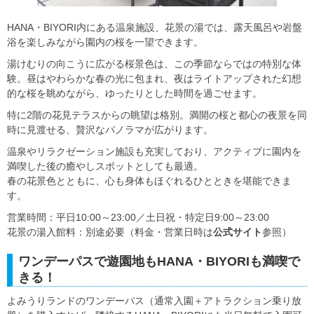
HANA・BIYORI内にある温泉施設、花景の湯では、露天風呂や岩盤
浴を楽しみながら園内の桜を一望できます。
湯けむりの向こうに広がる桜景色は、この季節ならではの特別な体
験。昼はやわらかな春の光に包まれ、夜はライトアップされた幻想
的な桜を眺めながら、ゆったりとした時間を過ごせます。
特に2階の花見テラスからの眺望は格別。満開の桜と都心の夜景を同
時に見渡せる、贅沢なパノラマが広がります。
温泉やリラクゼーション施設も充実しており、アクティブに園内を
満喫した後の癒やしスポットとしても最適。
春の花景色とともに、心も身体もほぐれるひとときを堪能できま
す。
営業時間：平日10:00～23:00／土日祝・特定日9:00～23:00
花景の湯入館料：別途必要（料金・営業日時は
公式サイト
参照）
ワンデーパスで遊園地もHANA・BIYORIも満喫で
きる！
よみうりランドのワンデーパス（通常入園＋アトラクション乗り放