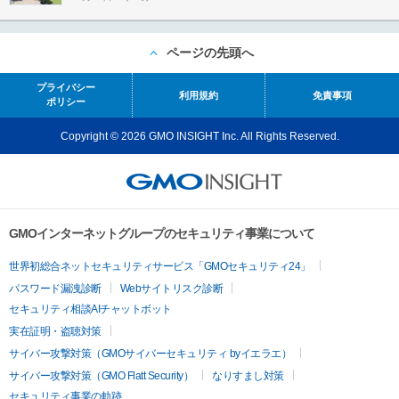
ページの先頭へ
プライバシー
利用規約
免責事項
ポリシー
Copyright © 2026 GMO INSIGHT Inc. All Rights Reserved.
GMOインターネットグループのセキュリティ事業について
世界初総合ネットセキュリティサービス「GMOセキュリティ24」
パスワード漏洩診断
Webサイトリスク診断
セキュリティ相談AIチャットボット
実在証明・盗聴対策
サイバー攻撃対策（GMOサイバーセキュリティ byイエラエ）
サイバー攻撃対策（GMO Flatt Security）
なりすまし対策
セキュリティ事業の軌跡