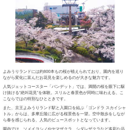
よみうりランドには約800本もの桜が植えられており、園内を巡り
ながら変化に富んだお花見を楽しめるのが大きな魅力です。
人気ジェットコースター「バンデット」では、満開の桜を眼下に駆
け抜ける“絶叫花見”を体験。スリルと春景色が同時に味わえる、こ
こならではの特別なひとときです。
また、京王よみうりランド駅と入園口を結ぶ「ゴンドラ スカイシャ
トル」からは、多摩丘陵に広がる桜景色を一望。空中散歩をしなが
ら春を感じられる、人気のビュースポットとなっています。
園内では、ソメイヨシノやヤマザクラ、シダレザクラなど多彩な品