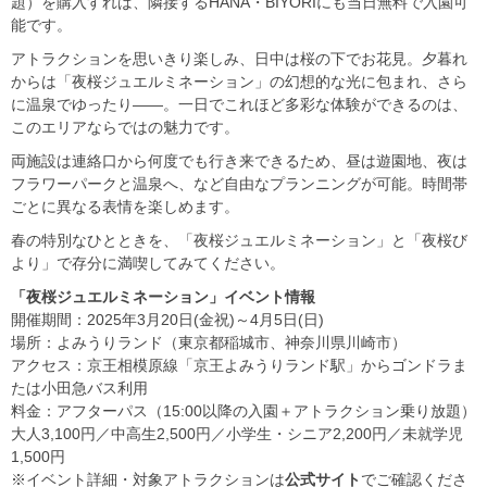
題）を購入すれば、隣接するHANA・BIYORIにも当日無料で入園可
能です。
アトラクションを思いきり楽しみ、日中は桜の下でお花見。夕暮れ
からは「夜桜ジュエルミネーション」の幻想的な光に包まれ、さら
に温泉でゆったり――。一日でこれほど多彩な体験ができるのは、
このエリアならではの魅力です。
両施設は連絡口から何度でも行き来できるため、昼は遊園地、夜は
フラワーパークと温泉へ、など自由なプランニングが可能。時間帯
ごとに異なる表情を楽しめます。
春の特別なひとときを、「夜桜ジュエルミネーション」と「夜桜び
より」で存分に満喫してみてください。
「夜桜ジュエルミネーション」イベント情報
開催期間：2025年3月20日(金祝)～4月5日(日)
場所：よみうりランド（東京都稲城市、神奈川県川崎市）
アクセス：京王相模原線「京王よみうりランド駅」からゴンドラま
たは小田急バス利用
料金：アフターパス（15:00以降の入園＋アトラクション乗り放題）
大人3,100円／中高生2,500円／小学生・シニア2,200円／未就学児
1,500円
※イベント詳細・対象アトラクションは
公式サイト
でご確認くださ