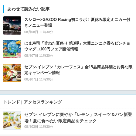
あわせて読みたい記事
スシロー×GAZOO Racing初コラボ！夏休み限定ミニカー付
きメニュー登場
08月08日 11時30分
はま寿司「旨ねた夏祭り 第3弾」大葉ニンニク香るビンチョ
ウマグロ100円フェア開催情報
08月07日 11時30分
セブン‐イレブン「カレーフェス」全15品商品詳細とお得な限
定キャンペーン情報
08月07日 11時30分
トレンド | アクセスランキング
セブン‐イレブンに爽やか「レモン」スイーツ＆パン新登
場！夏に食べたい限定商品をチェック
08月03日 11時30分