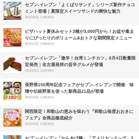
セブン‐イレブン「よくばりサンド」シリーズ新作チョコ
ミント登場｜夏限定スイーツサンドの爽快な魅力
08月06日 11時30分
ピザハット夏休みセット3種が3,000円から！お盆や集ま
りにぴったりのボリューム&おトクな期間限定メニュー
08月03日 13時00分
セブン-イレブン「激辛！台湾ミンチカツ」8月4日数量限
定発売｜名古屋発祥の旨辛グルメが登場
08月03日 11時30分
長野県150周年記念フェアがセブン-イレブンで開催 味
噌や伝統野菜を使った新商品21品が登場
08月04日 11時30分
関西限定！和歌山の恵みを味わう『和歌山毎度おおきに
フェア』全商品徹底紹介
08月03日 11時30分
セブン‐イレブン「からあげ棒」「アメリカンドッグ」3