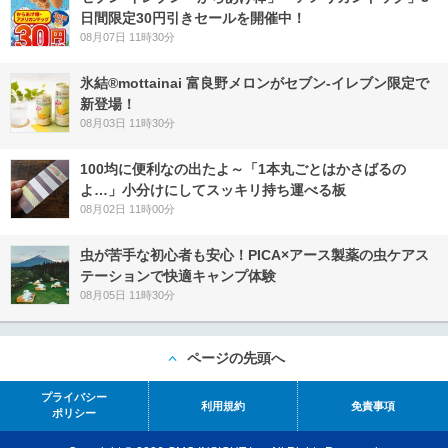
日間限定30円引きセールを開催中！
08月07日 11時30分
氷結®mottainai 富良野メロンがセブン‐イレブン限定で
新登場！
08月03日 11時30分
100均に便利なの出たよ～「1本丸ごとはかさばるの
よ…」小分けにしてスッキリ持ち運べる板
08月02日 11時00分
虫が苦手な初心者も安心！PICA×アース製薬の虫ケアス
テーションで快適キャンプ体験
08月05日 11時30分
ページの先頭へ
プライバシー
利用規約
免責事項
ポリシー