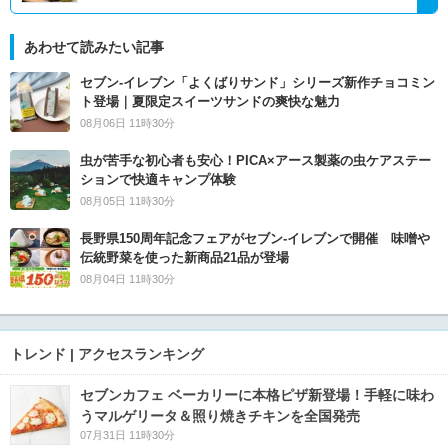
あわせて読みたい記事
セブン‐イレブン「よくばりサンド」シリーズ新作チョコミン
ト登場｜夏限定スイーツサンドの爽快な魅力
08月06日 11時30分
虫が苦手な初心者も安心！PICA×アース製薬の虫ケアステー
ションで快適キャンプ体験
08月05日 11時30分
長野県150周年記念フェアがセブン-イレブンで開催 味噌や
伝統野菜を使った新商品21品が登場
08月04日 11時30分
トレンド | アクセスランキング
セブンカフェ ベーカリーに本格ピザ新登場！手軽に味わ
うマルゲリータ＆照り焼きチキンを全国発売
07月31日 11時30分