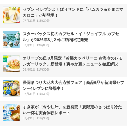
セブン‐イレブンよくばりサンドに「ハムカツ＆たまごマ
カロニ」が新登場！
07月31日 11時30分
スターバックス初のカプセルトイ「ジョイフル カプセ
ル」が2026年8月2日に都内限定発売
07月31日 13時00分
オリーブの丘 8月限定「冷製カッペリーニ 赤海老のレモ
ンガーリック」新登場！爽やか夏メニューを徹底解説
08月01日 11時30分
長岡まつり大花火大会応援フェア｜商品6品が新潟県セブ
ン−イレブンに登場中！
07月31日 11時30分
すき家が「冷やし汁」を新発売！夏限定のさっぱり冷た
い一杯を実食体験レポート
07月31日 11時30分