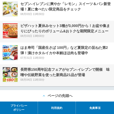
セブン‐イレブンに爽やか「レモン」スイーツ＆パン新登
場！夏に食べたい限定商品をチェック
08月03日 11時30分
ピザハット夏休みセット3種が3,000円から！お盆や集ま
りにぴったりのボリューム&おトクな期間限定メニュー
08月03日 13時00分
はま寿司「国産生さば 100円」など夏限定の旨ねた第2
弾！漬けホタルイカや本鮪ほほ肉も登場中
07月31日 11時30分
長野県150周年記念フェアがセブン-イレブンで開催 味
噌や伝統野菜を使った新商品21品が登場
08月04日 11時30分
ページの先頭へ
プライバシー
利用規約
免責事項
ポリシー