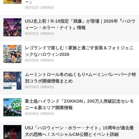
～」
08月02日 15時00分
USJ史上初！R-18指定「残像」が登場｜2026年『ハロウ
ィーン・ホラー・ナイト』情報
08月05日 15時00分
レゴランドで楽しむ！家族と過ごす仮装＆フォトジェニ
ックなハロウィン2026
08月03日 15時00分
ムーミントロール冬のぬくもり×ムーミンバレーパーク特
別コラボ開催情報まとめ
08月04日 15時00分
富士急ハイランド「ZOKKON」200万人突破記念セレモ
ニー＆新エリア開業情報
08月06日 16時00分
USJ「ハロウィーン・ホラー・ナイト」15周年が過去最
大の恐怖へ！スペシャルCM公開とイベント詳細