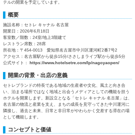
テルの開業を予定しています。
概要
施設名称：セトレ キャナル 名古屋
開業日：2026年6月18日
客室数／階数：24室/地上3階建て
レストラン席数：28席
所在地：〒454-0013 愛知県名古屋市中川区運河町2番7号2
アクセス：名古屋駅から徒歩15分/ささしまライブ駅から徒歩5分
公式サイト：
https://www.hotelsetre.com/lp/nagoyaopen/
開業の背景・出店の意義
セトレブランドの特長である地域の生産者や文化、風土と向き合
い、泊まる場所ではなく地域と出会うメディアとしての機能を担う
ホテルを開業します。新設立となる「セトレ キャナル 名古屋」は、
名古屋の物流と産業を支え、まちの成長を見守ってきた中川運河に
隣接し、過去と未来、日常と非日常がやわらかく交差する滞在の場
として機能します。
コンセプトと価値