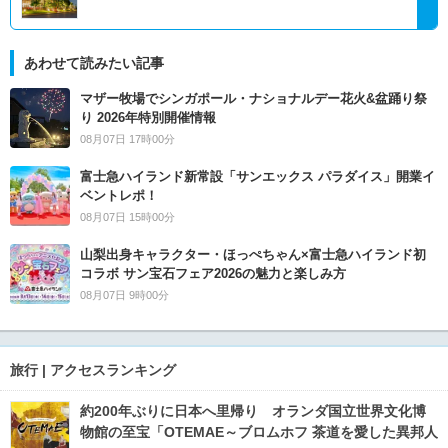
あわせて読みたい記事
マザー牧場でシンガポール・ナショナルデー花火&盆踊り祭
り 2026年特別開催情報
08月07日 17時00分
富士急ハイランド新常設「サンエックス パラダイス」開業イ
ベントレポ！
08月07日 15時00分
山梨出身キャラクター・ほっぺちゃん×富士急ハイランド初
コラボ サン宝石フェア2026の魅力と楽しみ方
08月07日 9時00分
旅行 | アクセスランキング
約200年ぶりに日本へ里帰り オランダ国立世界文化博
物館の至宝「OTEMAE～ブロムホフ 茶道を愛した異邦人