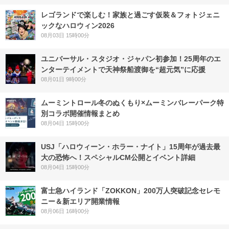
レゴランドで楽しむ！家族と過ごす仮装＆フォトジェニ
ックなハロウィン2026
08月03日 15時00分
ユニバーサル・スタジオ・ジャパン初参加！25周年のエ
ンターテイメントで天神祭船渡御を“超元気”に応援
08月01日 9時00分
ムーミントロール冬のぬくもり×ムーミンバレーパーク特
別コラボ開催情報まとめ
08月04日 15時00分
USJ「ハロウィーン・ホラー・ナイト」15周年が過去最
大の恐怖へ！スペシャルCM公開とイベント詳細
08月04日 15時00分
富士急ハイランド「ZOKKON」200万人突破記念セレモ
ニー＆新エリア開業情報
08月06日 16時00分