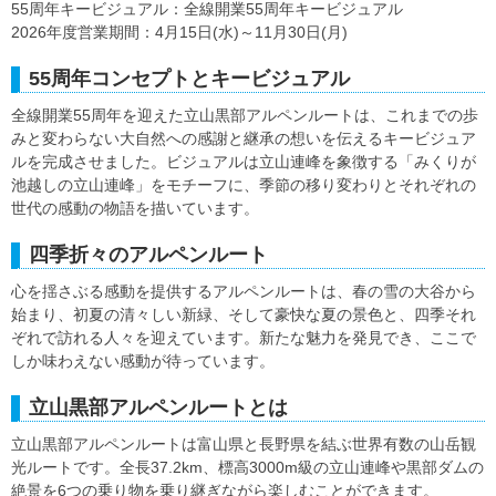
55周年キービジュアル：全線開業55周年キービジュアル
2026年度営業期間：4月15日(水)～11月30日(月)
55周年コンセプトとキービジュアル
全線開業55周年を迎えた立山黒部アルペンルートは、これまでの歩
みと変わらない大自然への感謝と継承の想いを伝えるキービジュア
ルを完成させました。ビジュアルは立山連峰を象徴する「みくりが
池越しの立山連峰」をモチーフに、季節の移り変わりとそれぞれの
世代の感動の物語を描いています。
四季折々のアルペンルート
心を揺さぶる感動を提供するアルペンルートは、春の雪の大谷から
始まり、初夏の清々しい新緑、そして豪快な夏の景色と、四季それ
ぞれで訪れる人々を迎えています。新たな魅力を発見でき、ここで
しか味わえない感動が待っています。
立山黒部アルペンルートとは
立山黒部アルペンルートは富山県と長野県を結ぶ世界有数の山岳観
光ルートです。全長37.2km、標高3000m級の立山連峰や黒部ダムの
絶景を6つの乗り物を乗り継ぎながら楽しむことができます。