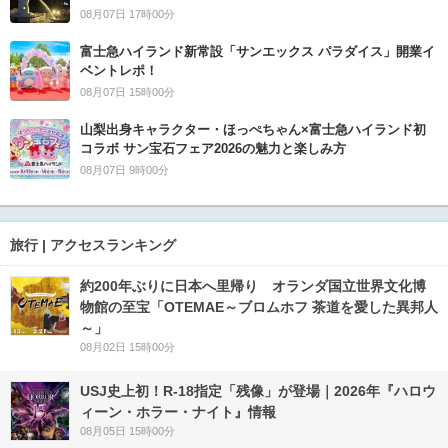
08月07日 17時00分
富士急ハイランド新常設「サンエックス パラダイス」開業イ
ベントレポ！
08月07日 15時00分
山梨出身キャラクター・ほっぺちゃん×富士急ハイランド初
コラボ サン宝石フェア2026の魅力と楽しみ方
08月07日 9時00分
旅行 | アクセスランキング
約200年ぶりに日本へ里帰り オランダ国立世界文化博
物館の至宝「OTEMAE～ブロムホフ 茶道を愛した異邦人
～」
08月02日 15時00分
USJ史上初！R-18指定「残像」が登場｜2026年『ハロウ
ィーン・ホラー・ナイト』情報
08月05日 15時00分