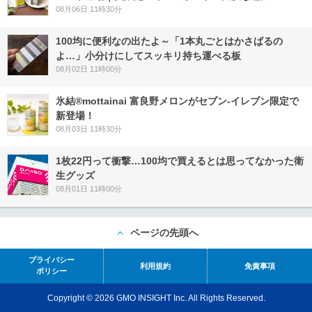
08月06日 11時30分
100均に便利なの出たよ～「1本丸ごとはかさばるの
よ…」小分けにしてスッキリ持ち運べる板
08月02日 11時00分
氷結®mottainai 富良野メロンがセブン‐イレブン限定で
新登場！
08月03日 11時30分
1枚22円って衝撃…100均で買えるとは思ってなかった衛
生グッズ
08月01日 11時00分
ページの先頭へ
プライバシー
利用規約
免責事項
ポリシー
Copyright © 2026 GMO INSIGHT Inc. All Rights Reserved.