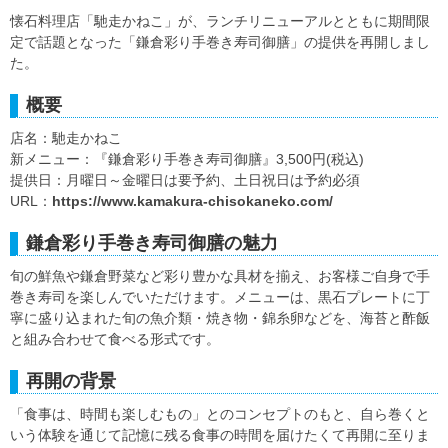
懐石料理店「馳走かねこ」が、ランチリニューアルとともに期間限
定で話題となった「鎌倉彩り手巻き寿司御膳」の提供を再開しまし
た。
概要
店名：馳走かねこ
新メニュー：『鎌倉彩り手巻き寿司御膳』3,500円(税込)
提供日：月曜日～金曜日は要予約、土日祝日は予約必須
URL：
https://www.kamakura-chisokaneko.com/
鎌倉彩り手巻き寿司御膳の魅力
旬の鮮魚や鎌倉野菜など彩り豊かな具材を揃え、お客様ご自身で手
巻き寿司を楽しんでいただけます。メニューは、黒石プレートに丁
寧に盛り込まれた旬の魚介類・焼き物・錦糸卵などを、海苔と酢飯
と組み合わせて食べる形式です。
再開の背景
「食事は、時間も楽しむもの」とのコンセプトのもと、自ら巻くと
いう体験を通じて記憶に残る食事の時間を届けたくて再開に至りま