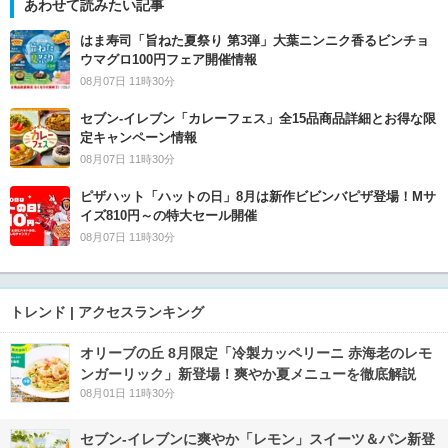
あわせて読みたい記事
はま寿司「旨ねた夏祭り 第3弾」大葉ニンニク香るビンチョ
ウマグロ100円フェア開催情報
08月07日 11時30分
セブン‐イレブン「カレーフェス」全15品商品詳細とお得な限
定キャンペーン情報
08月07日 11時30分
ピザハット「ハットの日」8月は新作ビビンバピザ登場！Mサ
イズ810円～の特大セール開催
08月07日 11時30分
トレンド | アクセスランキング
オリーブの丘 8月限定「冷製カッペリーニ 赤海老のレモ
ンガーリック」新登場！爽やか夏メニューを徹底解説
08月01日 11時30分
セブン‐イレブンに爽やか「レモン」スイーツ＆パン新登