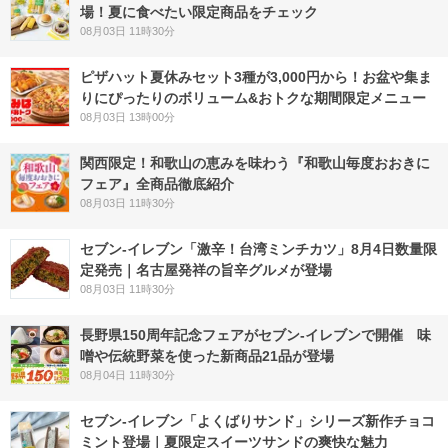
場！夏に食べたい限定商品をチェック
08月03日 11時30分
ピザハット夏休みセット3種が3,000円から！お盆や集ま
りにぴったりのボリューム&おトクな期間限定メニュー
08月03日 13時00分
関西限定！和歌山の恵みを味わう『和歌山毎度おおきに
フェア』全商品徹底紹介
08月03日 11時30分
セブン-イレブン「激辛！台湾ミンチカツ」8月4日数量限
定発売｜名古屋発祥の旨辛グルメが登場
08月03日 11時30分
長野県150周年記念フェアがセブン-イレブンで開催 味
噌や伝統野菜を使った新商品21品が登場
08月04日 11時30分
セブン‐イレブン「よくばりサンド」シリーズ新作チョコ
ミント登場｜夏限定スイーツサンドの爽快な魅力